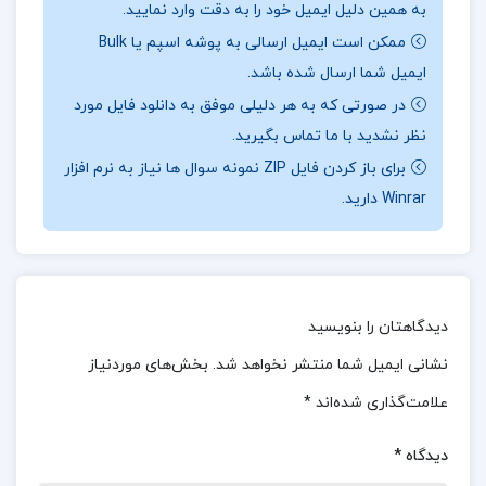
به همین دلیل ایمیل خود را به دقت وارد نمایید.
درباره نویسنده کتاب گوسفندی که گرگ شد عزیز
ممکن است ایمیل ارسالی به پوشه اسپم یا Bulk
نسین :
این کتاب از داستان، با نگاهی انتقادی به
ایمیل شما ارسال شده باشد.
فشارهای اجتماعی و تحولات انسان‌ها در مواجهه با
در صورتی که به هر دلیلی موفق به دانلود فایل مورد
مشکلات، به تمثیلی از تغییرات اجباری و پذیرش
نظر نشدید با ما تماس بگیرید.
نقش‌های جدید در زندگی تبدیل شده است. نسین با
برای باز کردن فایل ZIP نمونه سوال ها نیاز به نرم افزار
Winrar دارید.
این روایت، به ظرافت نشان می‌دهد که گاهی برای بقا،
مجبور به تغییر می‌شویم، حتی اگر این تغییر برخلاف
ذات و طبیعت ما باشد.
موضوع کتاب گوسفندی که گرگ شد عزیز نسین :
دیدگاهتان را بنویسید
گوسفند همیشه فکر می‌کرد دنیا همین است؛ چرا باید
نشانی ایمیل شما منتشر نخواهد شد.
بخش‌های موردنیاز
چیزی تغییر کند؟ چرا باید خودش تغییر کند؟ ولی یک
علامت‌گذاری شده‌اند
*
روز، وقتی که گرگ‌ها به او حمله کردند، فهمید که اگر
دیدگاه
*
نخواهد طعمه شود، باید مثل آن‌ها فکر کند، مثل آن‌ها