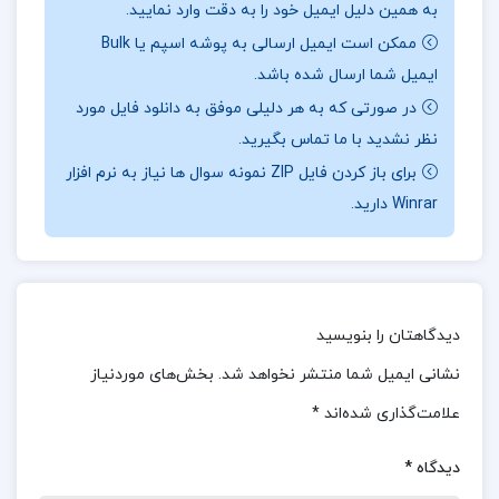
به همین دلیل ایمیل خود را به دقت وارد نمایید.
توجه به اصول و مفروضات، حسابداران می‌توانند
ممکن است ایمیل ارسالی به پوشه اسپم یا Bulk
استانداردها و روش‌های مشخصی را دنبال کنند که منجر
ایمیل شما ارسال شده باشد.
به هماهنگی و یکپارچگی بیشتر در گزارشگری مالی
در صورتی که به هر دلیلی موفق به دانلود فایل مورد
نظر نشدید با ما تماس بگیرید.
می‌شود. این اصول اساسی در تمام مراحل حسابداری، از
برای باز کردن فایل ZIP نمونه سوال ها نیاز به نرم افزار
ثبت معاملات تا تهیه صورت‌های مالی، نقش مهمی ایفا
Winrar دارید.
می‌کنند
معرفی جزوه اصول حسابداری و هزینه یابی:
اصول و
مفروضات حسابداری، با ایجاد یک چارچوب ساختاری و
دیدگاهتان را بنویسید
منسجم، به فرآیند گزارشگری مالی شفافیت و دقت
نشانی ایمیل شما منتشر نخواهد شد.
بخش‌های موردنیاز
بیشتری می‌بخشند. این چارچوب به حسابداران کمک
علامت‌گذاری شده‌اند
*
می‌کند تا اطلاعات مالی را به صورت صحیح و قابل
اعتماد ثبت و گزارش کنند، و به نهادهای نظارتی و
دیدگاه
*
ذینفعان اطمینان می‌دهد که اطلاعات مالی ارائه شده