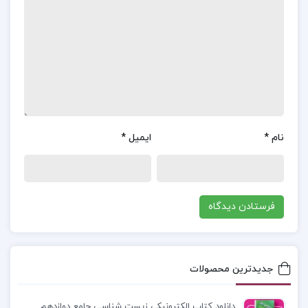
دقیق و معتبر است.
موضوع
جزوه اصول حسابداری و هزینه یابی :
تاریخ
پیدایش نخستین مدارک کشف شده حسابداری در
جهان، لوحه‌های سفالین از تمدن سومر
در بابل
است و
قدمت آن به
3600
سال
قبل از میلاد
بر می‌گردد و از
نام
*
ایمیل
*
پرداخت
دستمزد
تعدادی کارگر حکایت دارد. مدارک و
شواهد نشان می‌دهند در تمدن‌های مصر، رم و
یونان
باستان
نیز نوعی حسابداری برقرار بوده و حساب جمع و
خرج تنظیم می‌شده است. شخص جمعدار، مأمور دولت
یا شخصی که محافظت از پول یا دارایی دیگری به او
محول بوده است در فواصل زمانی مقرر حساب خود را به
جدیدترین محصولات
ارباب یا مسئولان دولتی پس می‌داده است.
دانلود کتاب الکترونیکی زیست شناسی جامع دوازدهم