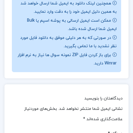
همچنین لینک دانلود به ایمیل شما ارسال خواهد شد
سایر ذینفعان امکان می‌دهد تا به‌خوبی تصمیمات مالی
به همین دلیل ایمیل خود را به دقت وارد نمایید.
خود را پایه‌گذاری کنند و از وضعیت اقتصادی واحد
ممکن است ایمیل ارسالی به پوشه اسپم یا Bulk
تجاری آگاهی یابند. با استفاده از این صورت‌های مالی،
ایمیل شما ارسال شده باشد.
کاربران قادر خواهند بود تجزیه و تحلیل‌های دقیق‌تری
در صورتی که به هر دلیلی موفق به دانلود فایل مورد
نظر نشدید با ما تماس بگیرید.
انجام دهند و تصمیمات آگاهانه‌تری بگیرند.
جهت خرید
برای باز کردن فایل ZIP نمونه سوال ها نیاز به نرم افزار
فایل های بیشتر
پروژه کده
را دنبال کنید.
Winrar دارید.
درباره نویسنده کتاب حسابداری تهیه وتنظیم صورت
های مالی حسن فرج زاده دهکری :
کتاب حسابداری
دیدگاهتان را بنویسید
تهیه و تنظیم صورت‌های مالی نوشته حسن فرج‌زاده
نشانی ایمیل شما منتشر نخواهد شد.
بخش‌های موردنیاز
دهکری، به‌عنوان یک منبع جامع در حوزه حسابداری، با
علامت‌گذاری شده‌اند
*
رویکردی کاربردی و علمی به بررسی اصول و روش‌های