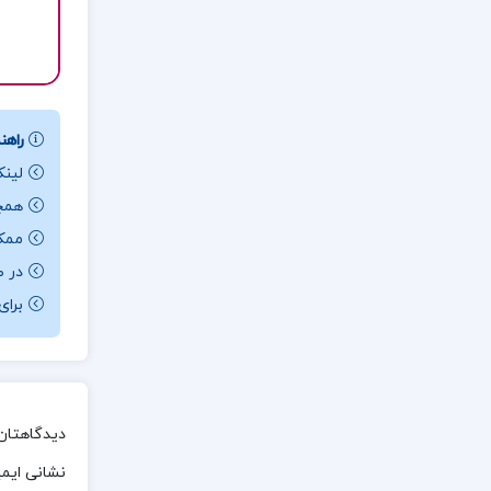
راهنم
لینک
همچن
ممکن ا
در ص
برای باز کردن 
دیدگاهتان 
نشانی ایم