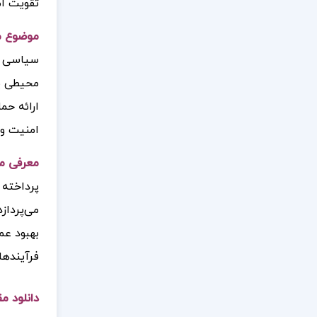
تقویت ام
موضوع مق
سیاسی در
محیطی یا
ارائه حم
امنیت و 
معرفی مق
پرداخته 
می‌پرداز
بهبود عم
فرآیندها
دانلود م