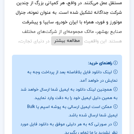
مستقل عمل می‌کنند. در واقع، هر کمپانی بزرگ از چندین
شرکت جداگانه تشکیل شده است. به عنوان نمونه، جنرال
موتورز و فورد، همراه با ایران خودرو، سایپا و پیشرفت
صنایع بهشهر، مالک مجموعه‌ای از شرکت‌های مختلف
مطالعه بیشتر
هستند. این واقعیت نشان می‌دهد که در دنیای تجارت،
ساختارهای پیچیده و شبکه‌های گسترده‌ای وجود دارد که
فراتر از آنچه در ابتدا به نظر می‌رسد، عمل می‌کنند.
جهت
راهنمای خرید:
خرید فایل های بیشتر
پروژه کده
را دنبال کنید.
لینک دانلود فایل بلافاصله بعد از پرداخت وجه به
نمایش در خواهد آمد.
همچنین لینک دانلود به ایمیل شما ارسال خواهد شد
درباره نویسنده
جزوه حسابداری پیشرفته دو :
بیشتر
به همین دلیل ایمیل خود را به دقت وارد نمایید.
ممکن است ایمیل ارسالی به پوشه اسپم یا Bulk
شرکت‌های بزرگ به تهیه صورت‌های مالی تلفیقی اقدام
ایمیل شما ارسال شده باشد.
می‌کنند، اما درک واقعی از ساختار این شرکت‌ها معمولاً
در صورتی که به هر دلیلی موفق به دانلود فایل مورد
نادیده گرفته می‌شود. بسیاری از افراد تصور می‌کنند که
نظر نشدید با ما تماس بگیرید.