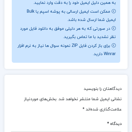
به همین دلیل ایمیل خود را به دقت وارد نمایید.
در حوزه یادگیری و روان‌شناسی آموزشی است. این
ممکن است ایمیل ارسالی به پوشه اسپم یا Bulk
کتاب نظریات مهم یادگیری از جمله رفتارگرایی،
ایمیل شما ارسال شده باشد.
شناخت‌گرایی، و یادگیری اجتماعی را به تفصیل بیان
در صورتی که به هر دلیلی موفق به دانلود فایل مورد
می‌کند و به بررسی علمی این نظریات از جنبه‌های
نظر نشدید با ما تماس بگیرید.
تاریخی و عملی می‌پردازد. یکی از نکات مثبت کتاب،
برای باز کردن فایل ZIP نمونه سوال ها نیاز به نرم افزار
Winrar دارید.
نحوه سازماندهی و توضیحات روان آن است که برای
دانشجویان و متخصصان جذاب و قابل درک است.
هرگنهان توانسته‌است با استفاده از مثال‌ها و
تحلیل‌های انتقادی، دیدگاهی جامع و کاربردی ارائه دهد
دیدگاهتان را بنویسید
که خواننده را به بررسی عمیق‌تر تئوری‌های یادگیری
نشانی ایمیل شما منتشر نخواهد شد.
بخش‌های موردنیاز
ترغیب می‌کند.
علامت‌گذاری شده‌اند
*
موضوع کتاب
مقدمه ای بر نظریه های یادگیری دکتر
دیدگاه
*
بی آر هرگنهان :
اکثر کارهای اولیۀ اسکینر با یک اتاقک