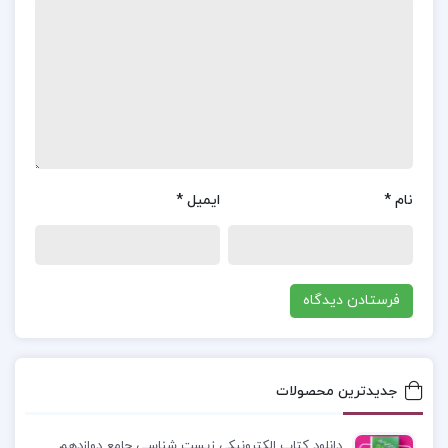
کوچک آزمایش که به جعبۀ اسکینر شهرت یافته است
انجام شده‌اند. جعبۀ اسکینر شباهت زیادی به جعبۀ
معمای ثرندایک دارد. این جعبه معمولاً دارای کف سیمی
مشبک، یک چراغ، یک اهرم، یک ظرف غداست و طوری
درست شده‌است که وقتی حیوان اهرم را فشار می‌دهد
مکانیسم غذادهی راه‌اندازی می‌شود و مقداری غذا به
نام
*
ایمیل
*
درون ظرف غدا می‌افتد.
معرفی کتاب
مقدمه ای بر نظریه های یادگیری دکتر بی
آر هرگنهان :
کتاب مقدمه‌ای بر نظریه‌های یادگیری
به‌طور جامع به مفاهیم یادگیری از منظر تاریخی و
تئوری‌های اصلی، از جمله کارکردگرایی، تداعی‌گرایی، و
جدیدترین محصولات
شناخت‌گرایی می‌پردازد. این کتاب مناسب دانشجویان
روانشناسی و آموزش است و با بررسی یادگیری از
دانلود کتاب الکترونیکی زیست شناسی جامع دوازدهم