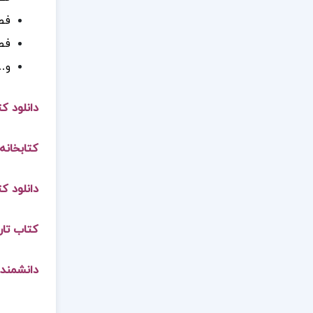
فصل
فص
و…
دانلود کت
کتابخانه 
دانلود ک
کتاب تار
دانشمندا