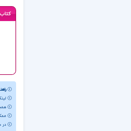
کتاب 
راهنم
لینک
همچن
ممکن ا
در ص