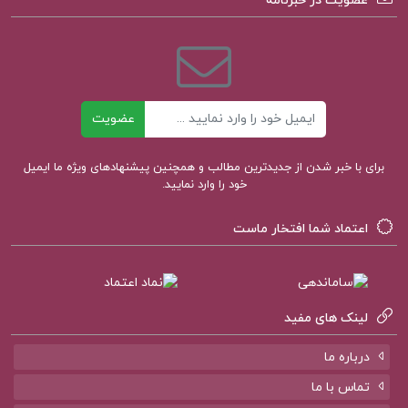
عضویت در خبرنامه
بانکداری ایران به چاپ رسیده است. این کتاب به
موضوعات متعددی از جمله اقتصاد، بانکداری، رشته
حسابداری، علوم اقتصادی، سیاست‌های پولی و
ایمیل
سیاست‌گذاری بانکی پرداخته است.
.
عضویت
فهرست مطالب کتاب عملیات بانک داخلی 2 دکتر
برای با خبر شدن از جدیدترین مطالب و همچنین پیشنهادهای ویژه ما ایمیل
خود را وارد نمایید.
محمود بهمنی:
بخش اول: اصول و مفاهیم نظری
اعتماد شما افتخار ماست
فصل اول: چارچوب نظری
فصل دوم: شناخت ربا، بهره و سود
لینک های مفید
فصل سوم: مبانی نظام اعتباری
درباره ما
فصل چهارم: محیط حقوقی معاملات
تماس با ما
بخش دوم: تکنیک‌ها و روش‌های عمومی اعطای