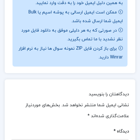
به همین دلیل ایمیل خود را به دقت وارد نمایید.
سرمایه‌گذاری مستقیم و سلف.
جهت خرید فایل های
ممکن است ایمیل ارسالی به پوشه اسپم یا Bulk
بیشتر
پروژه کده
را دنبال کنید.
ایمیل شما ارسال شده باشد.
در صورتی که به هر دلیلی موفق به دانلود فایل مورد
نظر نشدید با ما تماس بگیرید.
درباره نویسنده کتاب عملیات بانک داخلی 2 دکتر
برای باز کردن فایل ZIP نمونه سوال ها نیاز به نرم افزار
Winrar دارید.
محمود بهمنی :
با مطالعه این کتاب، خوانندگان با
رویکردهای نوین در تخصیص منابع بانکی آشنا می‌شوند
و می‌توانند مهارت‌های لازم برای تحلیل و بهینه‌سازی
مصرف منابع را کسب کنند.
این اثر نه تنها به بهبود
دیدگاهتان را بنویسید
دانش نظری خوانندگان کمک می‌کند، بلکه کاربردهای
نشانی ایمیل شما منتشر نخواهد شد.
بخش‌های موردنیاز
عملی آن نیز می‌تواند در تصمیم‌گیری‌های اقتصادی و
علامت‌گذاری شده‌اند
*
بانکی مؤثر باشد. این کتاب، اطلاعات جامعی در مورد
سیاست‌های پولی، روش‌های تخصیص منابع، و استفاده
دیدگاه
*