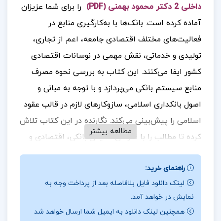
داخلی 2 دکتر محمود بهمنی (PDF)
را برای شما عزیزان
آماده کرده است.
بانک‌ها با به‌کارگیری منابع در
فعالیت‌های مختلف اقتصادی جامعه، اعم از تجاری،
تولیدی و خدماتی، نقش مهمی در نوسانات اقتصادی
کشور ایفا می‌کنند. این کتاب به بررسی نحوه مصرف
منابع سیستم بانکی می‌پردازد و با توجه به مبانی و
اصول بانکداری اسلامی، سازوکارهای لازم در قالب عقود
اسلامی را پیش‌بینی می‌کند.
نگارنده در این کتاب تلاش
مطالعه بیشتر
کرده تا مطالب را با نگرشی تلفیقی بانکی، اقتصادی و
عملی در زمینه تخصیص منابع تبیین نماید. کتاب شامل
راهنمای خرید:
۱۶ فصل با موضوعات مختلف است. برخی از مباحث
لینک دانلود فایل بلافاصله بعد از پرداخت وجه به
مطرح شده در این کتاب عبارتند از: کلیات نظام
نمایش در خواهد آمد.
اعتباری، عقد قرض‌الحسنه، مضاربه، مشارکت مدنی،
همچنین لینک دانلود به ایمیل شما ارسال خواهد شد
مشارکت حقوقی، فروش اقساطی، مساقات،