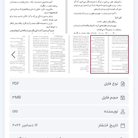
نوع فایل
PDF
حجم فایل
3MB
نویسنده
cio
تاریخ انتشار
16 دسامبر 2022