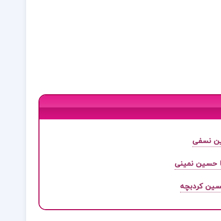
دین نسفی
ا حسین نمینی
سین کردبچه