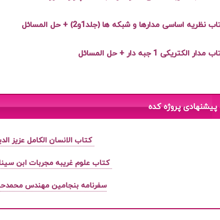
 نظریه اساسی مدارها و شبکه ها (جلد1و2) + حل المسائل
ر الکتریکی 1 جبه دار + حل المسائل
پیشنهادی پروژه کده
کتاب الانسان الکامل عزیز ال
کتاب علوم غریبه مجربات ابن سین
سفرنامه بنجامین مهندس محمدح