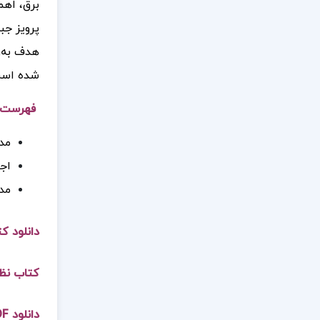
برق، اهم
هدف به‌ر
شده است
فهرست 
مد
اجز
مد
دانلود ک
کتاب نظر
دانلود PDF کتاب نظریه اساسی مدارها و شبکه ها چارلز دسور