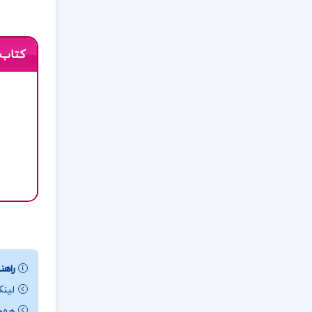
کتاب 
راهنم
لینک
همچن