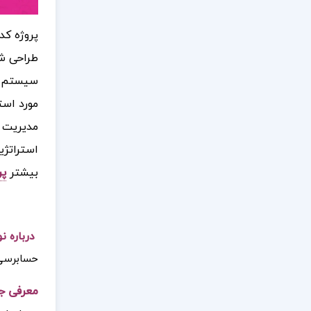
پروژه کد
طراحی شد
سیستم حس
مورد است
مدیریت م
استراتژی
بیشتر
پر
درباره ن
حسابرسی 
معرفی جز