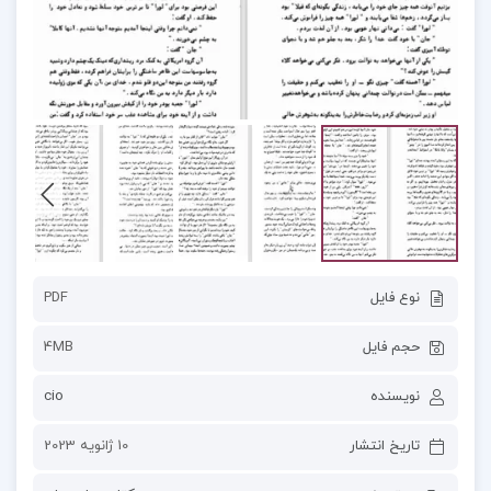
نوع فایل
PDF
حجم فایل
4MB
نویسنده
cio
تاریخ انتشار
10 ژانویه 2023