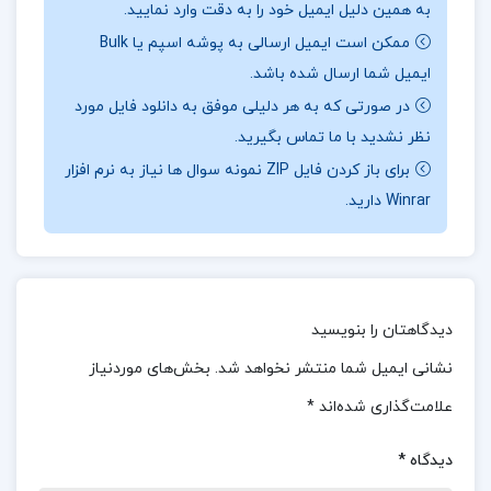
به همین دلیل ایمیل خود را به دقت وارد نمایید.
تفکر و تأمل وامی‌دارند و در عین حال او را در دنیای
ممکن است ایمیل ارسالی به پوشه اسپم یا Bulk
خیالی خود غرق می‌کنند. تجربه خواندن این کتاب،
ایمیل شما ارسال شده باشد.
تجربه‌ای متفاوت و عمیق است که همزمان از لحاظ
در صورتی که به هر دلیلی موفق به دانلود فایل مورد
احساسی و ذهنی چالش‌برانگیز است.
نظر نشدید با ما تماس بگیرید.
برای باز کردن فایل ZIP نمونه سوال ها نیاز به نرم افزار
موضوع کتاب موکل قیطاس مردانی راد :
داستان با دو
Winrar دارید.
پسر در محوطه‌ای سرسبز در حومه ممفیس آغاز
می‌شود. مارک یازده ساله و برادر کوچکترش مخفیانه در
حال کشیدن سیگار هستند که به طور اتفاقی با وکیلی
که قصد خودکشی دارد، مواجه می‌شوند. این مواجهه
دیدگاهتان را بنویسید
باعث می‌شود مارک از رازی خونین و خطرناک مطلع شود:
نشانی ایمیل شما منتشر نخواهد شد.
بخش‌های موردنیاز
مکان تحت پیگردترین جنازه در آمریکا. اکنون مارک در
علامت‌گذاری شده‌اند
*
میان یک سیستم قضایی به جنون کشیده شده و قاتلی
دیدگاه
*
بی‌رحم که می‌خواهد جنایتش مخفی بماند، گیر افتاده