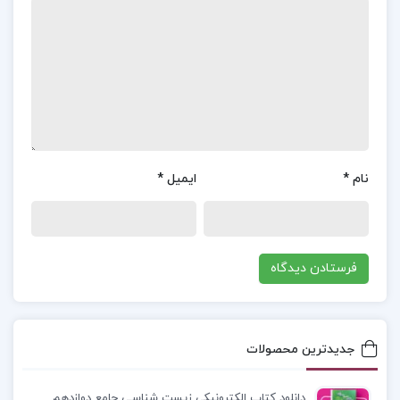
است. تنها دوست و متحد مارک، زنی به نام رگی لاو
است که چهار سال از دوران حرفه‌ای‌اش به عنوان یک
وکیل می‌گذرد. این داستان پر از تعلیق و هیجان،
نشان‌دهنده تلاش‌های مارک برای نجات خود و کشف
حقیقت است.
معرفی کتاب موکل قیطاس مردانی راد :
جان ری
نام
*
ایمیل
*
گریشام، نویسنده آمریکایی، ابتدا به تحصیل رشته
حقوق پرداخت و پس از اخذ مدرک خود از دانشگاه
ایالتی میسی سیپی، به وکالت در شهر آکسفورد مشغول
شد. او مدتی نیز نماینده مجلس در پارلمان ایالتی بود.
پس از چند سال، گریشام از این کار کناره‌گیری کرد. اما
جدیدترین محصولات
گریشام با نوشتن اولین کتابش “زمانی برای کشتن” که
از تجربیات حقوقی خود الهام گرفته بود، وارد دنیای
دانلود کتاب الکترونیکی زیست شناسی جامع دوازدهم