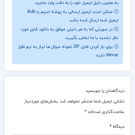
به همین دلیل ایمیل خود را به دقت وارد نمایید.
درباره نویسنده کتاب مجموعه آثار فروغ فرخ زاد بهنام
ممکن است ایمیل ارسالی به پوشه اسپم یا Bulk
باوند پور جلد اول :
سخن گفتن از فروغ فرخزاد و
ایمیل شما ارسال شده باشد.
شعرهایش در چند صفحه واقعاً چالش‌برانگیز است. از
در صورتی که به هر دلیلی موفق به دانلود فایل مورد
یک سو، اسطوره‌ای از او ساخته‌ایم که بدون شناخت
نظر نشدید با ما تماس بگیرید.
واقعی از کارها و ارزش‌هایش، نمی‌توانیم به‌طور کامل
برای باز کردن فایل ZIP نمونه سوال ها نیاز به نرم افزار
Winrar دارید.
فاصله‌ای برای شناخت ایجاد کنیم. از سوی دیگر، فروغ و
شعرهایش پدیده‌هایی هستند که چهره‌ی واقعی ما را
که معمولاً تمایل داریم پنهان بماند، آشکار می‌کنند.
شاید در ذات ماست که چهره‌هایی پنهان یا پنهانکار
دیدگاهتان را بنویسید
باشیم.
نشانی ایمیل شما منتشر نخواهد شد.
بخش‌های موردنیاز
موضوع کتاب مجموعه آثار فروغ فرخ زاد بهنام باوند پور
علامت‌گذاری شده‌اند
*
جلد اول :
این کتاب به بررسی و تحلیل اشعار فروغ
دیدگاه
*
فرخزاد می‌پردازد. اشعار این شاعر برجسته با پرداختن