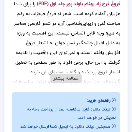
فروغ فرخ زاد بهنام باوند پور جلد اول (PDF)
را برای شما
عزیزان آماده کرده است. شعر نو فروغ فرخزاد، به رغم
مباحث فنی و زیبایی‌شناسی آن، در شعر فارسی معاصر
به هیچ وجه قابل اغماض نیست. این اهمیت به ویژه
به دلیل اقبال چشمگیر نسل جوان به اشعار فروغ
افزایش یافته است، و نمی‌توان این واقعیت را نادیده
گرفت. با این حال، برخی افراد به طور سطحی به تحلیل
اشعار فروغ پرداخته و گاه بر محتوای آن خرده
مطالعه بیشتر
گرفته‌اند، حتی برخی آن را بی‌محتوا و مبتذل دانسته‌اند.
اما حقیقت امر چیز دیگری است و باید به عمق و
راهنمای خرید:
زیبایی‌های این آثار توجه کرد.
جهت خرید فایل های
لینک دانلود فایل بلافاصله بعد از پرداخت وجه به
بیشتر
پروژه کده
را دنبال کنید.
نمایش در خواهد آمد.
همچنین لینک دانلود به ایمیل شما ارسال خواهد شد