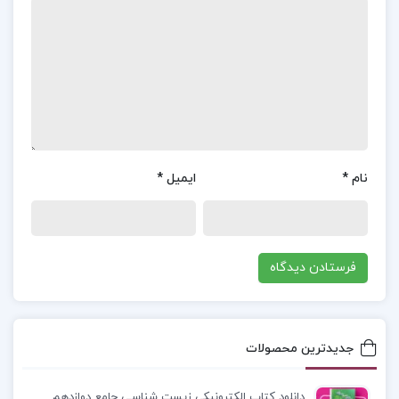
به موضوعات اجتماعی، عاطفی و فلسفی، نگاهی تازه و
نوآورانه به شعر فارسی آورده‌اند. فروغ فرخزاد با بیان
صریح و صادقانه احساسات و تجربیاتش، تأثیر عمیقی
بر ادبیات معاصر ایران گذاشته است. این مجموعه
آثار، تلاش می‌کند تا درک بهتری از شعر و زندگی این
شاعر برجسته به خوانندگان ارائه دهد.
نام
*
ایمیل
*
معرفی کتاب مجموعه آثار فروغ فرخ زاد بهنام باوند پور
جلد اول :
کتاب “مجموعه آثار فروغ فرخزاد” جلد اول،
نوشته بهنام باوند پور، به بررسی و تحلیل اشعار و
زندگی این شاعر برجسته معاصر می‌پردازد. فروغ فرخزاد
با سبک نوین و بیان صادقانه و جسورانه خود، تأثیر
جدیدترین محصولات
شگرفی بر ادبیات فارسی گذاشته است. این کتاب به
تفصیل به بررسی موضوعات، نمادها و تکنیک‌های
دانلود کتاب الکترونیکی زیست شناسی جامع دوازدهم