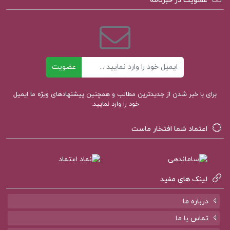
عضویت در خبرنامه
پی دی اف کتاب مجموعه آثار فروغ فرخ زاد بهنام باوند
پور جلد اول
ایمیل
عضویت
کتاب پیشنهادی پروژه کده
برای با خبر شدن از جدیدترین مطالب و همچنین پیشنهادهای ویژه ما ایمیل
خود را وارد نمایید.
کتاب الکترونیکی تمهیدات عین القضات همدانی
اعتماد شما افتخار ماست
(PDF)
کتاب الکترونیکی روان سنجی دکتر حمزه گنجی
لینک های مفید
کتاب الکترونیکی تاثیر دکتر رابرت بی سیالدینی
درباره ما
تماس با ما