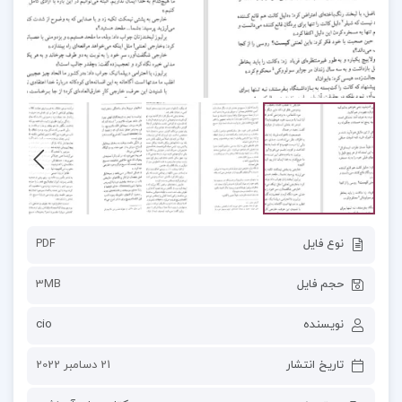
نوع فایل
PDF
حجم فایل
3MB
نویسنده
cio
تاریخ انتشار
21 دسامبر 2022