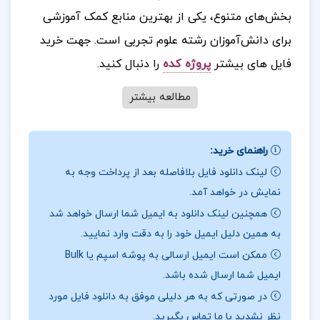
بخش‌های متنوع، یکی از بهترین منابع کمک آموزشی
برای دانش‌آموزان رشته علوم تجربی است. جهت خرید
فایل های بیشتر
پروژه کده
را دنبال کنید.
مطالعه بیشتر
درباره نویسنده کتاب زیست شناسی جامع کنکور
راهنمای خرید:
مهرماه 1402 علی پناهی شایق
:
کتاب «زیست جامع
لینک دانلود فایل بلافاصله بعد از پرداخت وجه به
مهروماه» یکی از منابع کمک آموزشی باکیفیت برای
نمایش در خواهد آمد.
دانش‌آموزان تجربی است. این کتاب شامل درسنامه‌های
همچنین لینک دانلود به ایمیل شما ارسال خواهد شد
جامع، تست‌های متنوع و پاسخ‌های تشریحی است که
به همین دلیل ایمیل خود را به دقت وارد نمایید.
می‌تواند به دانش‌آموزان در درک بهتر مفاهیم
ممکن است ایمیل ارسالی به پوشه اسپم یا Bulk
زیست‌شناسی کمک کند. انتشارات مهروماه با داشتن
ایمیل شما ارسال شده باشد.
تجربه در چاپ کتاب‌های آموزشی معتبر، این کتاب را
در صورتی که به هر دلیلی موفق به دانلود فایل مورد
نظر نشدید با ما تماس بگیرید.
به عنوان منبعی مفید برای آمادگی کنکور ارائه کرده