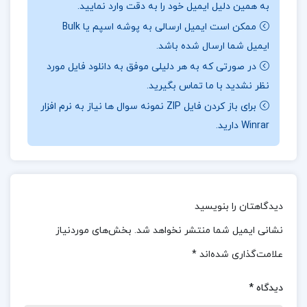
به همین دلیل ایمیل خود را به دقت وارد نمایید.
چهار مهارت اصلی یادگیری زبان است، با تمرین مکالمه
ممکن است ایمیل ارسالی به پوشه اسپم یا Bulk
و آشنایی با قواعد دستوری به بهترین شکل تقویت
ایمیل شما ارسال شده باشد.
می‌شود و این کتاب به‌ویژه در آموزش زبان دوم بر روی
در صورتی که به هر دلیلی موفق به دانلود فایل مورد
نظر نشدید با ما تماس بگیرید.
این مهارت تأکید دارد.
جهت خرید فایل های بیشتر
برای باز کردن فایل ZIP نمونه سوال ها نیاز به نرم افزار
پروژه کده
را دنبال کنید.
Winrar دارید.
درباره نویسنده کتاب جامع زبان انگلیسی رضا بهرامی
:
این کتاب یکی از معروف‌ترین و محبوب‌ترین
دیدگاهتان را بنویسید
کتاب‌های زبان انگلیسی برای دانشجویان و مترجمان در
نشانی ایمیل شما منتشر نخواهد شد.
بخش‌های موردنیاز
ایران است. رضا بهرامی با استفاده از مقررات و
علامت‌گذاری شده‌اند
*
ساختارهای مشخص و سازمان‌یافته، به دانش‌آموزان
امکان می‌دهد تا به‌طور کامل و جامع به زبان انگلیسی
دیدگاه
*