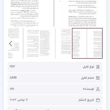
نوع فایل
PDF
حجم فایل
5MB
نویسنده
cio
تاریخ انتشار
11 نوامبر 2022