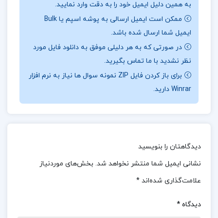
به همین دلیل ایمیل خود را به دقت وارد نمایید.
مجموعه کتاب‌های لقمه طلایی، شامل مطالب علوم و
ممکن است ایمیل ارسالی به پوشه اسپم یا Bulk
فنون ادبی مقاطع دهم، یازدهم و دوازدهم است و ویژه
ایمیل شما ارسال شده باشد.
داوطلبان کنکور رشته انسانی به قلم سعید عنبرستانی
در صورتی که به هر دلیلی موفق به دانلود فایل مورد
نگاشته شده است. این کتاب به بررسی و خلاصه‌سازی
نظر نشدید با ما تماس بگیرید.
سطر به سطر مفاهیم کتاب درسی می‌پردازد و شامل
برای باز کردن فایل ZIP نمونه سوال ها نیاز به نرم افزار
Winrar دارید.
جدول‌ها و فهرست آثار نظم و نثر، جداول سبک‌شناسی،
واژگان و کنایات، حفظیات قافیه و عروض، و حفظیات
آرایه‌های ادبی است.
موضوع کتاب حفظیات علوم وفنون ادبی سعید
دیدگاهتان را بنویسید
عنبرستانی :
این کتاب شامل مطالب علوم و فنون ادبی
نشانی ایمیل شما منتشر نخواهد شد.
بخش‌های موردنیاز
مقاطع دهم، یازدهم و دوازدهم است و برای داوطلبان
علامت‌گذاری شده‌اند
*
کنکور رشته انسانی تهیه شده است. در این کتاب،
دیدگاه
*
مفاهیم کتاب‌های درسی به صورت خلاصه و در قالب