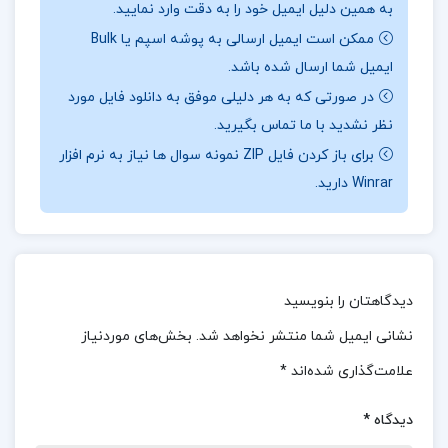
به همین دلیل ایمیل خود را به دقت وارد نمایید.
درباره نویسنده
کتاب جنایت و مکافات مهری آهی :
ممکن است ایمیل ارسالی به پوشه اسپم یا Bulk
کتاب جنایت و مکافات ترجمه مهری آهی از رمان
ایمیل شما ارسال شده باشد.
مشهور فیودور داستایفسکی، به بررسی عمیق
در صورتی که به هر دلیلی موفق به دانلود فایل مورد
روان‌شناختی شخصیت‌ها و معضلات اخلاقی می‌پردازد.
نظر نشدید با ما تماس بگیرید.
از نقاط قوت این ترجمه، تسلط مترجم بر زبان و توانایی
برای باز کردن فایل ZIP نمونه سوال ها نیاز به نرم افزار
Winrar دارید.
در انتقال احساسات و پیچیدگی‌های متن اصلی است
که باعث می‌شود خوانندگان ایرانی با جنبه‌های مختلف
داستان ارتباط برقرار کنند. با این حال، برخی از منتقدان
ممکن است به عدم وفاداری به نثر و لحن خاص
دیدگاهتان را بنویسید
داستایفسکی اشاره کنند که می‌تواند بر عمق اثر تأثیر
نشانی ایمیل شما منتشر نخواهد شد.
بخش‌های موردنیاز
بگذارد. در مجموع، این ترجمه برای خوانندگانی که به
علامت‌گذاری شده‌اند
*
دنبال درک فلسفی و روان‌شناختی داستان هستند،
منبعی ارزشمند و جذاب به شمار می‌آید.
دیدگاه
*