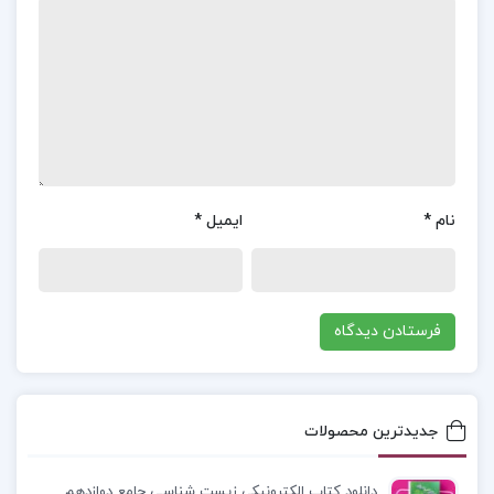
موضوع کتاب جنایت و مکافات مهری آهی :
در کتاب
جنایت و مکافات مهری آهی، یکی از بخش‌های کلیدی
به درگیری‌های درونی راسکلنیکوف، شخصیت اصلی
داستان، مربوط می‌شود. او پس از ارتکاب جنایت، با
احساس گناه و اضطراب شدید مواجه می‌شود و به تفکر
درباره‌ی فلسفه زندگی و ارزش‌های اخلاقی می‌پردازد. در
نام
*
ایمیل
*
این قسمت، او به تحلیل توجیهات خود برای قتل و
عواقب آن می‌پردازد و به تدریج در می‌یابد که نه تنها
عملش بلکه افکارش نیز تحت تأثیر این جنایت قرار
گرفته است. این بخش به خوبی نشان‌دهنده‌ی عمق
روان‌شناختی داستان و کشمکش‌های اخلاقی است که
داستایفسکی به تصویر می‌کشد.
جدیدترین محصولات
معرفی کتاب جنایت و مکافات مهری آهی :
کتاب
دانلود کتاب الکترونیکی زیست شناسی جامع دوازدهم