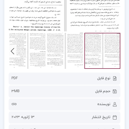
نوع فایل
PDF
حجم فایل
3MB
نویسنده
cio
تاریخ انتشار
13 ژانویه 2023