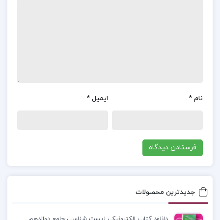
دارد، یا به آن اندازه در پناه دیوار‌ها هست، که پای
درخت‌ها برسد و از زیر پل‌های چوبی بگذرد. اما به میدان‌
گاهی که رسید و جریانش آرام شد و سوز سطح آب را
بی‌واسطه لمس کرد، یخ می‌بندد و صبح تماشایی دارد
سرسره بازی بچه‌ها بر صفۀ پت و پهنی از یخ، که اطراف
جوی را می‌گیرد. می‌دانستم که زمستان دهات بیشتر
نام
*
ایمیل
*
فصل مرگ و میر پیرهاست. از جاهای دیگر تجربه
داشتم، اما یادم نبود که هرجایی حکمی دارد و عادتی.
جاهای دیگر یا دهات مرطوب شمالی بود یا وسط جلگه.
اما این‌جا دهی است در دامنۀ کوهی و سوزگیر و چه
سوزی!
جدیدترین محصولات
معرفی کتاب نفرین زمین جلال آل احمد :
کتاب «نفرین
زمین» جلال آل احمد، بیش از یک اثر هنری، سندی
دانلود کتاب الکترونیکی زیست شناسی جامع دوازدهم