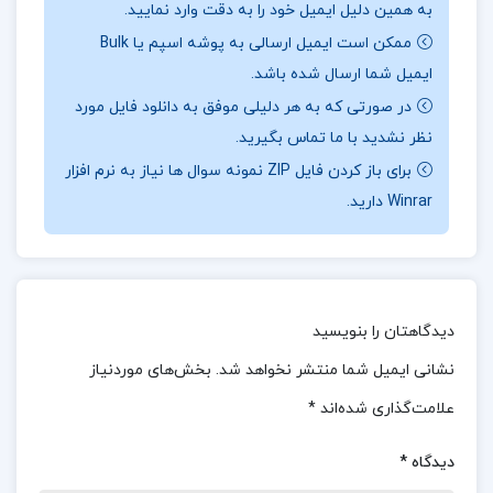
به همین دلیل ایمیل خود را به دقت وارد نمایید.
شهری می‌پردازد و تفاوت اصلی میان آن‌ها را در رابطه
ممکن است ایمیل ارسالی به پوشه اسپم یا Bulk
مردم با زمین می‌داند. طرح کلی داستان به صورت
ایمیل شما ارسال شده باشد.
روایت‌گونه و شیوه آن واقع‌گرایانه است که با
در صورتی که به هر دلیلی موفق به دانلود فایل مورد
صحنه‌سازی‌های مؤثر و گاه تصویری پراکنده درآمیخته
نظر نشدید با ما تماس بگیرید.
شده است. با وجود اینکه زبان داستان تا حدی قدیمی
برای باز کردن فایل ZIP نمونه سوال ها نیاز به نرم افزار
Winrar دارید.
است، اما از الگوی داستان‌های جدید اروپایی پیروی
می‌کند.
موضوع کتاب نفرین زمین جلال آل احمد :
چه خوب شد
که مرده‌شورخانه را ساختیم، وگرنه با این سرمای خشک
دیدگاهتان را بنویسید
و طولانی، و این مرگ و میر زمستانه حسابی درمی‌ماندیم.
نشانی ایمیل شما منتشر نخواهد شد.
بخش‌های موردنیاز
یعنی پیش از این چه می‌کرده‌اند، با این جوی وسط ده
علامت‌گذاری شده‌اند
*
که شب‌ها یک‌ سره یخ می‌بندد… یعنی از مظهر قنات تا
دیدگاه
*
وسط‌های آبادی آب هنوز به آن اندازه گرما و حرکت