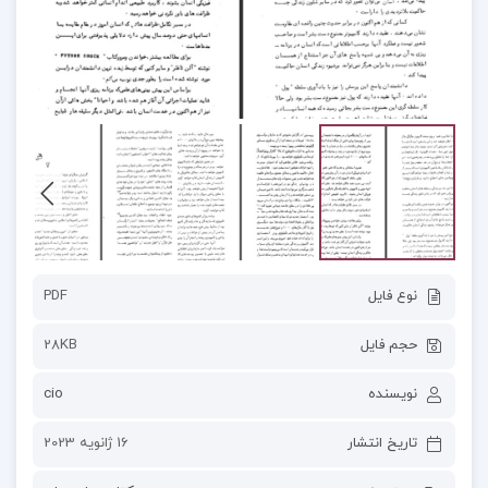
نوع فایل
PDF
حجم فایل
28KB
نویسنده
cio
تاریخ انتشار
16 ژانویه 2023