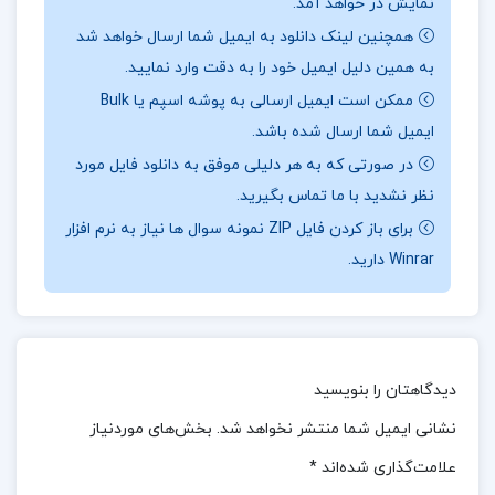
نمایش در خواهد آمد.
مواقعی که تاریکی بر زندگی ما سایه می‌افکند، حقیقت
همچنین لینک دانلود به ایمیل شما ارسال خواهد شد
و عدالت نیز ممکن است قربانی شوند.
جهت خرید فایل
به همین دلیل ایمیل خود را به دقت وارد نمایید.
های بیشتر
پروژه کده
را دنبال کنید.
ممکن است ایمیل ارسالی به پوشه اسپم یا Bulk
ایمیل شما ارسال شده باشد.
در صورتی که به هر دلیلی موفق به دانلود فایل مورد
درباره نویسنده کتاب ظلمت در نیمروز اسدالله امرایی :
نظر نشدید با ما تماس بگیرید.
اولاً، سبک نوشتاری امرایی عمیق و تأثیرگذار است. او
برای باز کردن فایل ZIP نمونه سوال ها نیاز به نرم افزار
توانسته با استفاده از زبان شاعرانه و توصیف‌های
Winrar دارید.
دقیق، فضای احساسی و سیاسی داستان را به‌خوبی به
تصویر بکشد. شخصیت‌پردازی قوی و عمق بخشی به
افکار و احساسات شخصیت‌ها، از دیگر نقاط قوت این
دیدگاهتان را بنویسید
کتاب است که خواننده را با خود همراه می‌سازد.
ثانیاً،
نشانی ایمیل شما منتشر نخواهد شد.
بخش‌های موردنیاز
ظلمت در نیمروز، از نظر محتوایی نیز قابل توجه است.
علامت‌گذاری شده‌اند
*
این اثر به نقد اجتماعی و سیاسی پرداخته و به