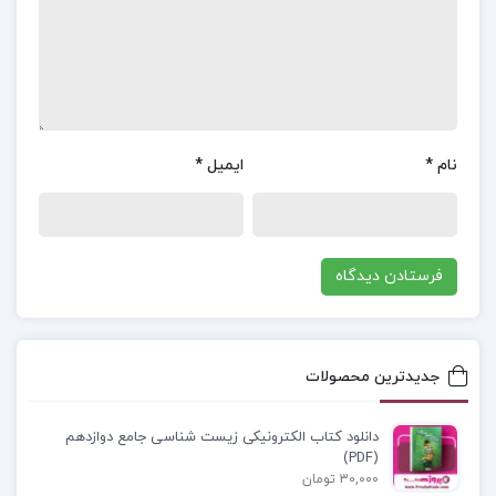
می‌کند تا به‌طور دقیق‌تر و متناسب با اهداف پژوهش،
جوامع مختلف را تعریف و بررسی کنند.
فهرست مطالب جزوه آمار توصیفی:
جدول توزیع فراوانی طبقه بندی نشده
نام
*
ایمیل
*
دامنه تغییرات
میانگین حسابی
و…
دانلود رایگان جزوه آمار توصیفی حسن امین پور
جدیدترین محصولات
آمار توصیفی روانشناسی دانشگاه آزاد
دانلود کتاب الکترونیکی زیست شناسی جامع دوازدهم
جزوه آمار توصیفی یازدهم
(PDF)
30,000 تومان