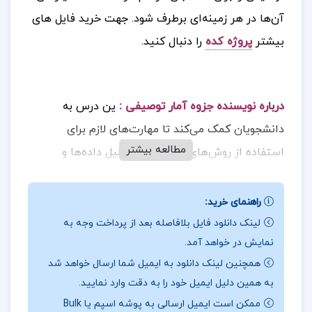
آن‌ها در هر زمینه‌ای برطرف شود
.
جهت خرید فایل های
بیشتر
پروژه کده
را دنبال کنید.
درباره نویسنده جزوه آمار توصیفی :
ین درس به
دانشجویان کمک می‌کند تا مهارت‌های لازم برای
مطالعه بیشتر
استفاده از روش‌های آماری را در تحلیل داده‌ها و
تصمیم‌گیری‌های مدیریتی کسب کنند. با یادگیری
مفاهیم پایه و تکنیک‌های آماری، دانشجویان قادر
راهنمای خرید:
خواهند بود داده‌های پیچیده را تحلیل کنند و نتایج
لینک دانلود فایل بلافاصله بعد از پرداخت وجه به
نمایش در خواهد آمد.
دقیق‌تری در مدیریت به دست آورند.
همچنین لینک دانلود به ایمیل شما ارسال خواهد شد
معرفی جزوه آمار توصیفی :
آمار: روش علمی که برای
به همین دلیل ایمیل خود را به دقت وارد نمایید.
جمع‌آوری، تلخیص، تجزیه و تحلیل، تفسیر و به‌طور کلی
ممکن است ایمیل ارسالی به پوشه اسپم یا Bulk