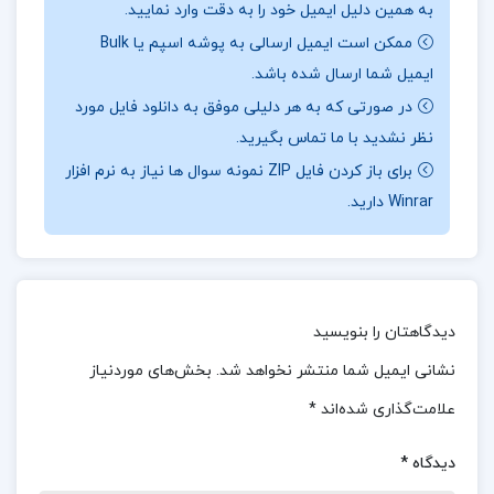
به همین دلیل ایمیل خود را به دقت وارد نمایید.
الکتریک باید از تجهیزات و ابزارهای مختلف برای نصب
ممکن است ایمیل ارسالی به پوشه اسپم یا Bulk
صحیح سیم‌کشی، تابلوهای برق، روشنایی، سیستم‌های
ایمیل شما ارسال شده باشد.
امنیتی و سایر تجهیزات استفاده کنند. عیب‌یابی و
در صورتی که به هر دلیلی موفق به دانلود فایل مورد
نظر نشدید با ما تماس بگیرید.
نگهداری سیستم‌های الکتریکی از دیگر وظایف مهم
برای باز کردن فایل ZIP نمونه سوال ها نیاز به نرم افزار
مهندسان تاسیسات الکتریک است. این فرآیند شامل
Winrar دارید.
شناسایی مشکلات و نقص‌های سیستم، تعمیر و
تعویض قطعات خراب، انجام تست‌ها و بررسی‌های
دوره‌ای برای اطمینان از عملکرد صحیح سیستم است.
مهندسی تاسیسات الکتریک با توجه به اهمیت بالای
دیدگاهتان را بنویسید
سیستم‌های الکتریکی در زندگی روزمره و صنعت، نقشی
نشانی ایمیل شما منتشر نخواهد شد.
بخش‌های موردنیاز
کلیدی در حفظ ایمنی و کارایی این سیستم‌ها ایفا
علامت‌گذاری شده‌اند
*
می‌کند. به‌کارگیری دانش و تخصص در این زمینه
دیدگاه
*
می‌تواند به بهبود عملکرد سیستم‌های الکتریکی و