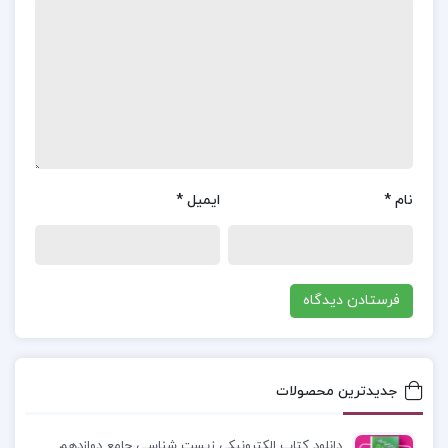
شوند.محتوای کتاب با استفاده از اصول ریاضی در سطح
دبیرستان تدوین شده است، به گونه‌ای که خوانندگان
به راحتی می‌توانند مبانی آمار و احتمال را درک کنند.
فهرست مطالب کتاب آمار و احتمال مقدماتی جواد
بهبودیان:
نام
*
ایمیل
*
تهیه و تنظیم داده ها
قوانین شانس یااحتمال
متغیر های تصادفی تابع توضیع تابع چگالی
دانلود رایگان کتاب آمار و احتمالات مقدماتی دکتر
بهبودیان
جدیدترین محصولات
آمار و احتمالات مقدماتی دکتر بهبودیان.pdf
دانلود کتاب الکترونیکی زیست شناسی جامع دوازدهم