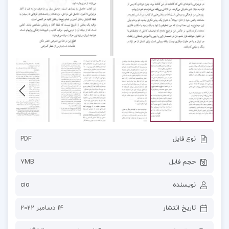
نوع فایل
PDF
حجم فایل
7MB
نویسنده
cio
تاریخ انتشار
14 دسامبر 2022