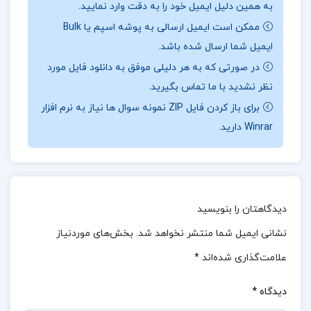
به همین دلیل ایمیل خود را به دقت وارد نمایید.
بلکه به عنوان یک راهنمای جامع برای فهم بهتر آمار و
ممکن است ایمیل ارسالی به پوشه اسپم یا Bulk
احتمال به شمار می‌آید و می‌تواند به هر فردی که به
ایمیل شما ارسال شده باشد.
این حوزه علاقه‌مند است، کمک کند تا دانش خود را
در صورتی که به هر دلیلی موفق به دانلود فایل مورد
تقویت نماید. کتاب به‌خوبی سازماندهی شده و مباحث
نظر نشدید با ما تماس بگیرید.
به صورت منطقی و پیوسته ارائه می‌شوند. این امر
برای باز کردن فایل ZIP نمونه سوال ها نیاز به نرم افزار
Winrar دارید.
باعث می‌شود که خواننده به راحتی بتواند از یک فصل
به فصل دیگر منتقل شود و مطالب قبلی را به خاطر
بسپارد.
معرفی کتاب آمار و احتمال مقدماتی جواد بهبودیان
دیدگاهتان را بنویسید
:
این کتاب شامل تعدادی مثال کاربردی و تمرینات عملی
نشانی ایمیل شما منتشر نخواهد شد.
بخش‌های موردنیاز
است که به درک بهتر مفاهیم کمک می‌کند. خوانندگان
علامت‌گذاری شده‌اند
*
می‌توانند با انجام این تمرینات، مهارت‌های خود را
دیدگاه
*
تقویت کنند و با نحوه‌ی کاربرد مفاهیم آشنا