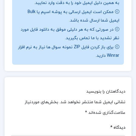
به همین دلیل ایمیل خود را به دقت وارد نمایید.
به شوهر سه زن تبدیل شده، به یک متقلب، فریبکار و
ممکن است ایمیل ارسالی به پوشه اسپم یا Bulk
دروغگو مبدل می‌شود. در داستان هرمان، ارزش‌های
ایمیل شما ارسال شده باشد.
زندگی خانوادگی و تک‌همسری از دست رفته‌اند و او در
در صورتی که به هر دلیلی موفق به دانلود فایل مورد
نظر نشدید با ما تماس بگیرید.
میان این سه زن، به دنبال راهی برای آرامش و رهایی
برای باز کردن فایل ZIP نمونه سوال ها نیاز به نرم افزار
می‌گردد.
جهت خرید فایل های بیشتر
پروژه کده
را
Winrar دارید.
دنبال کنید.
درباره نویسنده
کتاب دشمنان آیساک باشویس سینگر :
دیدگاهتان را بنویسید
نویسنده، به جای روایت مستقیم از فجایع جنگ، با به
نشانی ایمیل شما منتشر نخواهد شد.
بخش‌های موردنیاز
تصویر کشیدن رفتارها و دنیای درونی مهاجران، از
علامت‌گذاری شده‌اند
*
زاویه‌ای جدید به جنگ و تبعات آن می‌پردازد. هر لحظه
در این رمان، با انتظار برای یک انفجار گذرانده می‌شود.
دیدگاه
*