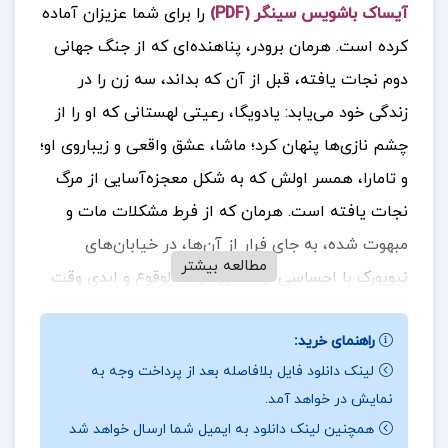
آیساک باشویس سینگر (PDF)
را برای شما عزیزان آماده
کرده است.
هرمان برودر، پناهنده‌ای که از جنگ جهانی
دوم نجات یافته، قبل از آن که بداند، سه زن را در
زندگی خود می‌یابد: یادویگا، رعیتی لهستانی که او را از
چشم نازی‌ها پنهان کرد؛ ماشا، عشق واقعی و زیباروی او؛
و تامارا، همسر اولش که به شکل معجزه‌آسایی از مرگ
نجات یافته است.
هرمان که از فرط مشکلات مات و
مبهوت شده، به جای فرار از آن‌ها، در خیابان‌های
مطالعه بیشتر
نیویورک با احساسی از عذابی قریب‌الوقوع و ابدی وقت
می‌گذراند. کتاب “دشمنان” به بررسی بازگشت دوباره
راهنمای خرید:
نجات‌یافتگان هولوکاست به متن اجتماع می‌پردازد.
لینک دانلود فایل بلافاصله بعد از پرداخت وجه به
اثرات دوران هیتلر بر ذهن آنان تا حدی نفوذ کرده که
نمایش در خواهد آمد.
حتی با مهاجرت به آمریکا و آغاز جدید، زندگی برای
همچنین لینک دانلود به ایمیل شما ارسال خواهد شد
هرمان پیچیده‌تر و جان‌فرساتر از توانش می‌شود.
او که