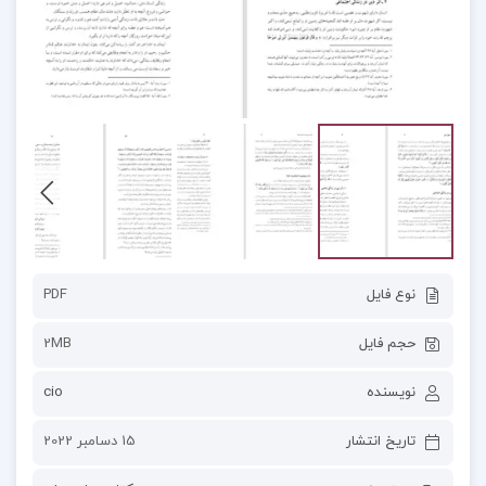
نوع فایل
PDF
حجم فایل
2MB
نویسنده
cio
تاریخ انتشار
15 دسامبر 2022