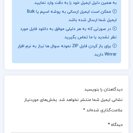
به همین دلیل ایمیل خود را به دقت وارد نمایید.
درباره نویسنده کتاب روانشناسی تکاملی دیوید باس
ممکن است ایمیل ارسالی به پوشه اسپم یا Bulk
جلد اول :
نویسنده در این کتاب، دیوید باس، تلاش
ایمیل شما ارسال شده باشد.
کرده است تا نخست تحولات عمده نظریه تکامل در طول
در صورتی که به هر دلیلی موفق به دانلود فایل مورد
نظر نشدید با ما تماس بگیرید.
تاریخ را بیان کند. این کتاب با نظریه‌های تکاملی پیش
برای باز کردن فایل ZIP نمونه سوال ها نیاز به نرم افزار
از داروین آغاز می‌شود و تا نسخه‌های جدیدتر نظریه
Winrar دارید.
انتخاب طبیعی که در علوم زیستی امروزی به طور
گسترده مقبولیت و کاربرد یافته‌اند، ادامه می‌یابد. پس
از تحلیل بدفهمی‌های مرسوم درباره نظریه تکامل،
سرانجام به بررسی بزرگ‌ترین تغییرات در دانش
دیدگاهتان را بنویسید
روان‌شناسی در طول تاریخ می‌پردازد.
نشانی ایمیل شما منتشر نخواهد شد.
بخش‌های موردنیاز
علامت‌گذاری شده‌اند
*
موضوع کتاب روانشناسی تکاملی دیوید باس جلد اول :
به دلیل رعایت حقوق کپی‌رایت، نمی‌توانم بخش‌هایی از
دیدگاه
*
کتاب “روانشناسی تکاملی” جلد اول نوشته دیوید باس را