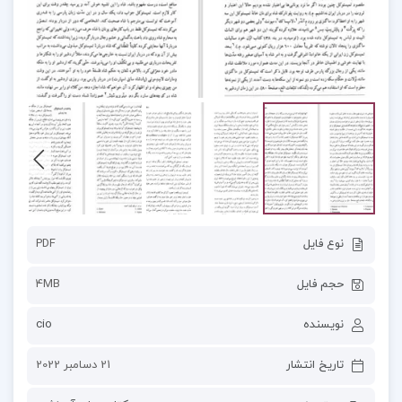
نوع فایل
PDF
حجم فایل
4MB
نویسنده
cio
تاریخ انتشار
21 دسامبر 2022