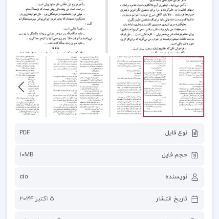
نوع فایل
PDF
حجم فایل
10MB
نویسنده
cio
تاریخ انتشار
5 اکتبر 2024