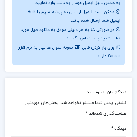
به همین دلیل ایمیل خود را به دقت وارد نمایید.
شما تاثیرگذارترین بوده است؟
جهت خرید فایل های
ممکن است ایمیل ارسالی به پوشه اسپم یا Bulk
بیشتر
پروژه کده
را دنبال کنید.
ایمیل شما ارسال شده باشد.
در صورتی که به هر دلیلی موفق به دانلود فایل مورد
نظر نشدید با ما تماس بگیرید.
درباره نویسنده کتاب سرنوشت یک انسان میخائیل
برای باز کردن فایل ZIP نمونه سوال ها نیاز به نرم افزار
Winrar دارید.
شولوخف :
داستان “سرنوشت یک انسان” نوشته
میخائیل شولوخف، با تصویرسازی‌های فوق‌العاده و
استفاده از شیوه حماسی، توانسته است یکی از بهترین
آثار ادبی درباره جنگ جهانی دوم و مبارزه با فاشیسم را
دیدگاهتان را بنویسید
خلق کند. شخصیت آندره سرکولوف با تمامی مصائب و
نشانی ایمیل شما منتشر نخواهد شد.
بخش‌های موردنیاز
دردهایی که متحمل می‌شود، نمایانگر روحیه
علامت‌گذاری شده‌اند
*
شکست‌ناپذیر انسانی است که حتی در بدترین شرایط
نیز ایستادگی می‌کند. این رمان نه تنها به چالش‌ها و
دیدگاه
*