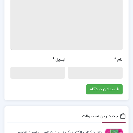
مشکلات دوران جنگ می‌پردازد، بلکه به بعدی گسترده‌تر
از سرنوشت انسان اشاره دارد. سرکولوف نمادی از انسان
قهرمان و مبارزی است که هرگز شکست نمی‌خورد و
همیشه در برابر ظلم و ستم پیروز است، حتی اگر این
پیروزی با مرگ همراه باشد. آیا شما تاکنون این کتاب را
شنیده‌اید یا خوانده‌اید؟ چه قسمت‌هایی از آن برای
شما تاثیرگذارتر بوده است؟
نام
*
ایمیل
*
موضوع کتاب سرنوشت یک انسان میخائیل شولوخف :
«بعضی شب‌ها خوابم نمی‌برد. فقط در ظلمت شب خیره
می‌شوم و به فکر فرو می‌روم. از خود می‌پرسم: چرا این
کار را کردی؟ به خاطر زندگی بود؟ چرا این طور فلجم
می‌کنی؟ چرا شکنجه‌ام می‌کنی؟ ولی جوابی برای این
جدیدترین محصولات
سوالات خود نه در ظلمت شب و نه در روشنایی روز
نمی‌یابم… نه، جوابی نمی‌یابم. مسلما جوابی نیز
دانلود کتاب الکترونیکی زیست شناسی جامع دوازدهم