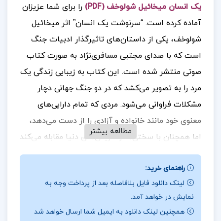
یک انسان میخائیل شولوخف (PDF)
را برای شما عزیزان
آماده کرده است. “سرنوشت یک انسان” اثر میخائیل
شولوخف، یکی از داستان‌های تاثیرگذار ادبیات جنگ
است که با صدای مجتبی مسافری‌نژاد به صورت کتاب
صوتی منتشر شده است. این کتاب به زیبایی زندگی یک
مرد را به تصویر می‌کشد که در دو جنگ جهانی دچار
مشکلات فراوانی می‌شود. مردی که تمام دارایی‌های
معنوی خود مانند خانواده و آزادی را از دست می‌دهد،
مطالعه بیشتر
اما همچنان با سختی‌ها و تاریکی‌های دنیا مقابله می‌کند
و به سرنوشت شکست‌ناپذیر خود ایمان دارد. اگر شما
راهنمای خرید:
هم به داستان‌های انسانی و تاثیرگذار در مورد جنگ و
لینک دانلود فایل بلافاصله بعد از پرداخت وجه به
پیامدهای آن علاقه‌مندید، این کتاب می‌تواند تجربه‌ای
نمایش در خواهد آمد.
ارزشمند برایتان باشد. آیا شما تجربه خواندن یا گوش
همچنین لینک دانلود به ایمیل شما ارسال خواهد شد
دادن به این کتاب را دارید؟ چه قسمت‌هایی از آن برای