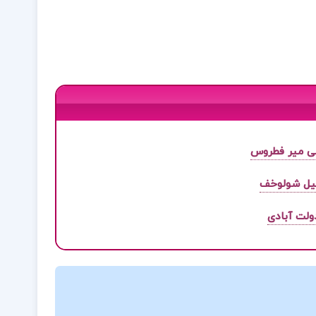
لی میر فطروس
یل شولوخف
ولت آبادی