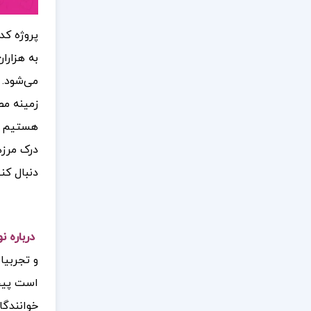
پروژه کد
به هزارا
می‌شود. 
زمینه مط
هستیم که
درک مرزه
دنبال کن
درباره ن
و تجربیا
است پیچی
خوانندگا