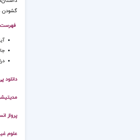
داستان‌ه
گشودن در
فهرست م
آیا
جا
درا
دانلود پی
مدیتیشن
پرواز انس
علوم غیب