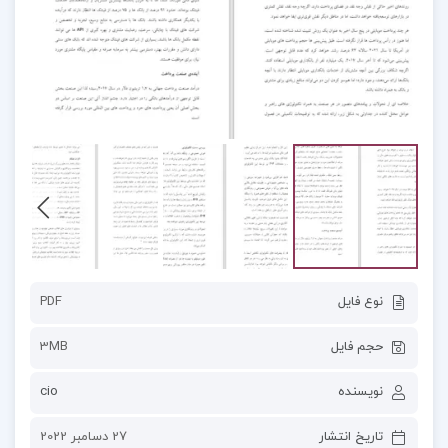
نوع فایل
PDF
حجم فایل
3MB
نویسنده
cio
تاریخ انتشار
27 دسامبر 2022