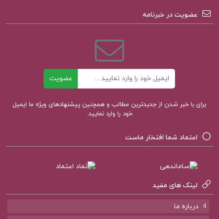
مدیریت و بهبود وضعیت بازارهای مالی.
عضویت در خبرنامه
فهرست مطالب کتاب آینده بازارهای خدمات مالی
هلدینگ بانک، بیمه وسهام صندوق بازنشستگی
کشوری:
ایمیل
عضویت
فصل اول: ظهور فینتک
برای با خبر شدن از جدیدترین مطالب و همچنین پیشنهادهای ویژه ما ایمیل
فصل دوم: آینده صنعت بانکداری
خود را وارد نمایید.
فصل سوم: بررسی آینده پرداخت
و…
اعتماد شما افتخار ماست
دانلود کتاب آینده بازارهای خدمات مالی هلدینگ بانک
PDF
لینک های مفید
درباره ما
خرید کتاب آینده بازارهای خدمات مالی