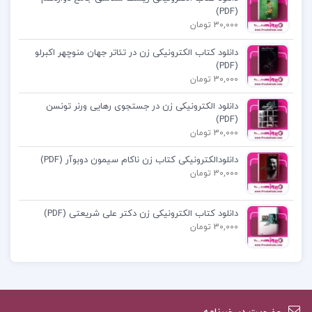
دارد تا خوانندگان را با نحوه استنباط و استنتاج این
(PDF)
30,000 تومان
اصول از منابع دینی آشنا کند. همچنین، نویسنده به
ارائه پاسخ‌های منطقی به شبهات و سؤالات مطرح‌شده
دانلود کتاب الکترونیکی زن در تئاتر جهان منوچهر اکبرلو
(PDF)
در این زمینه می‌پردازد.
30,000 تومان
دانلود الکترونیکی زن در جستجوی رهایی ورنر تونسن
فهرست مطالب کتاب
آشنایی با اصول دین حسین وحید
(PDF)
خراسانی
:
30,000 تومان
دانلودالکترونیکی کتاب زن ناکام سیمون دوبوآر (PDF)
پیشگفتار
30,000 تومان
مقدمات ورود به اصول دین
راه رسیدن به ایمان به خدا
دانلود کتاب الکترونیکی زن دکتر علی شریعتی (PDF)
30,000 تومان
کتابخانه | سایت رسمی دفتر حضرت آيت الله العظمى
وحيد خراسانى