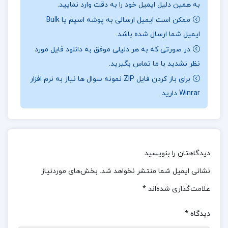
به همین دلیل ایمیل خود را به دقت وارد نمایید.
ممکن است ایمیل ارسالی به پوشه اسپم یا Bulk
درباره نویسنده کتاب
آشنایی با اصول دین حسین وحید
ایمیل شما ارسال شده باشد.
خراسانی :
حسین وحید خراسانی در این کتاب به توضیح
در صورتی که به هر دلیلی موفق به دانلود فایل مورد
اصول دین، شامل توحید، نبوت، معاد و دیگر موضوعات
نظر نشدید با ما تماس بگیرید.
مرتبط با اعتقادات اسلامی می‌پردازد. او تلاش می‌کند تا
برای باز کردن فایل ZIP نمونه سوال ها نیاز به نرم افزار
Winrar دارید.
این مفاهیم را به‌صورت ساده و قابل فهم برای عموم
ارائه دهد. محتوای کتاب به‌گونه‌ای طراحی شده است
که به نیازهای فکری و اعتقادی خوانندگان پاسخ دهد و
به آن‌ها کمک کند تا شناخت بهتری از اصول دین خود
دیدگاهتان را بنویسید
پیدا کنند. ساختار کتاب به‌خوبی طراحی شده و مفاهیم
نشانی ایمیل شما منتشر نخواهد شد.
بخش‌های موردنیاز
به‌صورت منظم و منطقی ارائه می‌شود. هر بخش به یک
علامت‌گذاری شده‌اند
*
اصل خاص اختصاص دارد و به تدریج به تعمیق مفاهیم
پرداخته می‌شود. این ترتیب، به خواننده کمک می‌کند تا
دیدگاه
*