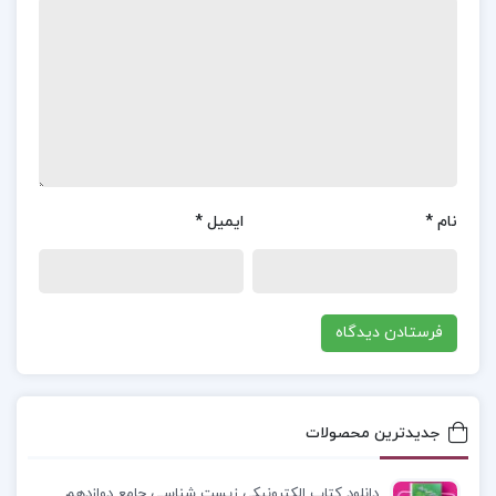
با مفهوم کلی دین آشنا شده و در عین حال جزئیات هر
اصل را نیز درک کند.
موضوع کتاب
آشنایی با اصول دین حسین وحید
خراسانی :
فطرت انسان عاشق علم است زیرا انچه
انسان به او انسان است عقل است و میوه ی عقل علم
است از این رو اگر به جاهل بگویند جاهل هستی با
نام
*
ایمیل
*
اینکه می داند جاهل است غمگین می شود و اگر به او
نسبت علم بدهند مسرور می گرد
د
معرفی کتاب
آشنایی با اصول دین حسین وحید خراسانی
:
در این کتاب، نویسنده با رویکردی منطقی و تحلیلی به
بررسی و تبیین مسائل مرتبط با توحید، نبوت، امامت،
جدیدترین محصولات
معاد و سایر اصول دین اسلام می‌پردازد. او با استناد به
آیات قرآن کریم، روایات و استدلال‌های عقلی، سعی
دانلود کتاب الکترونیکی زیست شناسی جامع دوازدهم