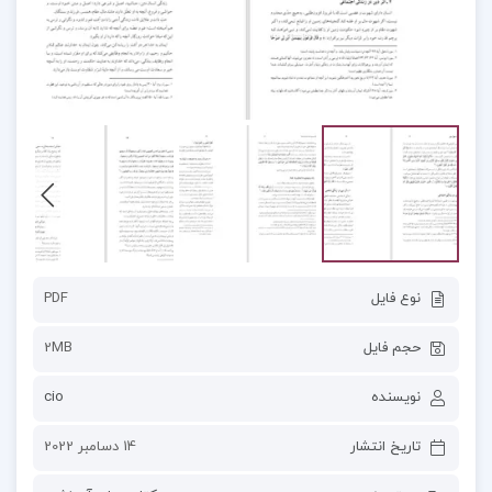
نوع فایل
PDF
حجم فایل
2MB
نویسنده
cio
تاریخ انتشار
14 دسامبر 2022