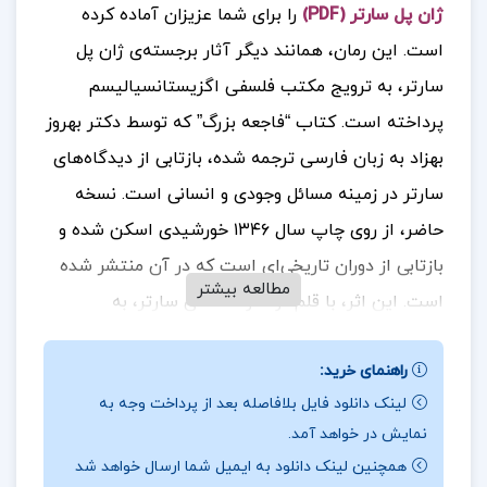
ژان پل سارتر (PDF)
را برای شما عزیزان آماده کرده
است. این رمان، همانند دیگر آثار برجسته‌ی ژان پل
سارتر، به ترویج مکتب فلسفی اگزیستانسیالیسم
پرداخته است. کتاب “فاجعه بزرگ” که توسط دکتر بهروز
بهزاد به زبان فارسی ترجمه شده، بازتابی از دیدگاه‌های
سارتر در زمینه‌ مسائل وجودی و انسانی است. نسخه
حاضر، از روی چاپ سال ۱۳۴۶ خورشیدی اسکن شده و
بازتابی از دوران تاریخی‌ای است که در آن منتشر شده
مطالعه بیشتر
است. این اثر، با قلم توانا و انتقادی سارتر، به
خوانندگان کمک می‌کند تا مفاهیم پیچیده‌ی
راهنمای خرید:
اگزیستانسیالیسم را درک کرده و به عمق باورها و
لینک دانلود فایل بلافاصله بعد از پرداخت وجه به
دیدگاه‌های فلسفی او پی ببرند
جهت خرید فایل های
.
نمایش در خواهد آمد.
بیشتر
پروژه کده
را دنبال کنید.
همچنین لینک دانلود به ایمیل شما ارسال خواهد شد