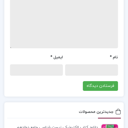
به تفصیل بررسی شده‌اند..
معرفی کتاب فارسی عمومی حسن ذولفقاری
:
کتاب
“فارسی عمومی” نوشته حسن ذوالفقاری، یکی از منابع
برجسته در زمینه ادبیات فارسی است که به تحلیل و
بررسی متون کلاسیک و معاصر فارسی می‌پردازد. این
کتاب برای دانشجویان و علاقه‌مندان به ادبیات فارسی
نام
*
ایمیل
*
تدوین شده و شامل بخش‌های متنوعی از جمله شعر،
نثر و مقالات ادبی است. در این کتاب، نویسنده با
استفاده از شیوه‌های تحلیلی و انتقادی، آثار ادبی
مختلف را بررسی و تحلیل می‌کند و به خواننده کمک
می‌کند تا درک عمیق‌تری از فرهنگ و ادبیات غنی
جدیدترین محصولات
فارسی پیدا کند. هر فصل از این کتاب شامل تمرینات و
سوالاتی است که به دانشجویان در سنجش دانش و
دانلود کتاب الکترونیکی زیست شناسی جامع دوازدهم