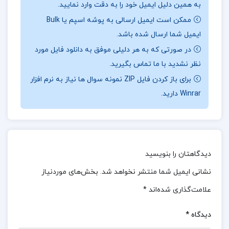
به همین دلیل ایمیل خود را به دقت وارد نمایید.
ممکن است ایمیل ارسالی به پوشه اسپم یا Bulk
درباره نویسنده کتاب فارسی عمومی حسن ذولفقاری :
از
ایمیل شما ارسال شده باشد.
مساله خوشبختی صحبت کنیم: خوشبختی کامل شاید
در صورتی که به هر دلیلی موفق به دانلود فایل مورد
وجود نداشته باشد، اما لحظات شادی و رضایت به وفور
نظر نشدید با ما تماس بگیرید.
در زندگی یافت می‌شوند. چند سال پیش در یکی از
برای باز کردن فایل ZIP نمونه سوال ها نیاز به نرم افزار
Winrar دارید.
مناطق ییلاقی خوش آب و هوای چهار کیلومتری شهر
زیبا و دیدنی ژئو، یک بنای بسیار مجلل به چشم می‌خورد
که نشان دهنده تجربه‌ای از این لحظات خوشبختی بود.
موضوع کتاب فارسی عمومی حسن ذولفقاری
:
این
دیدگاهتان را بنویسید
کتاب به بررسی و تحلیل متون ادبیات فارسی می‌پردازد
نشانی ایمیل شما منتشر نخواهد شد.
بخش‌های موردنیاز
و به دانشجویان کمک می‌کند تا درک عمیق‌تری از آثار
علامت‌گذاری شده‌اند
*
ادبی و فرهنگی ایران پیدا کنند. شامل بخش‌های
دیدگاه
*
مختلفی از جمله شعر، نثر و مقالات است که هر کدام