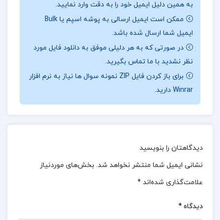
به همین دلیل ایمیل خود را به دقت وارد نمایید.
:
کتاب **ساندویچ ژامبون** (Ham On Ray) داستانی
ممکن است ایمیل ارسالی به پوشه اسپم یا Bulk
بلند و جذاب است که سرشار از طنز است، اما در پس
ایمیل شما ارسال شده باشد.
این طنز، **چارلز بوکفسکی** به دغدغه‌ها و دردهای
در صورتی که به هر دلیلی موفق به دانلود فایل مورد
نظر نشدید با ما تماس بگیرید.
جوامع صنعتی و مدرن می‌پردازد. این جوامع به مرور
برای باز کردن فایل ZIP نمونه سوال ها نیاز به نرم افزار
زمان از روابط انسانی، عشق و عاطفه تهی می‌شوند و
Winrar دارید.
روابط مکانیکی و سودجویی جایگزین آن‌ها می‌شود.
عده‌ای معتقدند که بوکفسکی با این عنوان به زندگی
خود اشاره دارد که مانند تکه گوشتی میان دو نان گیر
افتاده است. این کتاب طنزی سیاه و تلخ است که در
دیدگاهتان را بنویسید
پس ظاهر خنده‌دار خود می‌تواند اشک به چشم خواننده
نشانی ایمیل شما منتشر نخواهد شد.
بخش‌های موردنیاز
بیاورد.
علامت‌گذاری شده‌اند
*
موضوع کتاب ساندویچ ژامبون چارلز بوکوفسکی :
اغلب
دیدگاه
*
از پدرم بابت بیرون رفتن با فرنک کمی کتک می خوردم،