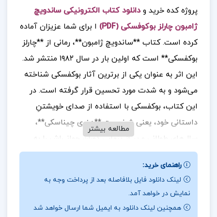
پروژه کده خرید و
دانلود کتاب الکترونیکی ساندویچ
ژامبون چارلز بوکوفسکی (PDF)
ا برای شما عزیزان آماده
کرده است.
کتاب **ساندویچ ژامبون**، رمانی از **چارلز
بوکفسکی** است که اولین بار در سال ۱۹۸۲ منتشر شد.
این اثر به عنوان یکی از برترین آثار بوکفسکی شناخته
می‌شود و به شدت مورد تحسین قرار گرفته است. در
این کتاب، بوکفسکی با استفاده از صدای خویشتنِ
داستانی خود، یعنی شخصیت **هنری چیناسکی**،
مطالعه بیشتر
سال‌های طولانی و پر از تنهایی دوران جوانی‌اش را به
تصویر می‌کشد.
جهت خرید فایل های بیشتر
پروژه کده
را
راهنمای خرید:
دنبال کنید.
لینک دانلود فایل بلافاصله بعد از پرداخت وجه به
نمایش در خواهد آمد.
همچنین لینک دانلود به ایمیل شما ارسال خواهد شد
درباره نویسنده کتاب ساندویچ ژامبون چارلز بوکوفسکی