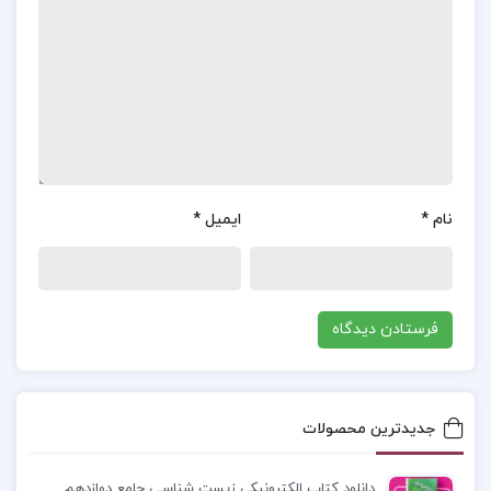
اما فهمیدم که من به هر حال سهمیه ی کتکم را
خواهم داشت پس بهتر است کارهایی را که دوست
دارم انجام بدهم. خیلی خب خدا، فرض می کنیم تو
واقعا مرا در این شرایط قرار داده ای تا امتحانم کنی. تو
مرا با مشکل ترین امتحان ها یعنی پدر و مادر و جوش
هایم به آزمون کشیدی. فکر کنم امتحانت را قبول
نام
*
ایمیل
*
شدم… کشیش به ما گفت که هیچ وقت شک نکنید.
به چی شک نکنیم؟ همیشه بیش از حد به من سخت
گرفته ای، پس من ازت می خواهم که بیایی پایین و
شک مرا برطرف کنی! هیچ کس وضعیت اش را عوض
نمی کرد. ما همین بودیم، طور دیگری هم نمی
خواستیم باشیم. همه مان از خانواده های افسرده ای
جدیدترین محصولات
آمده بودیم و اغلبمان هم سوءهاضمه داشتیم، و با
دانلود کتاب الکترونیکی زیست شناسی جامع دوازدهم