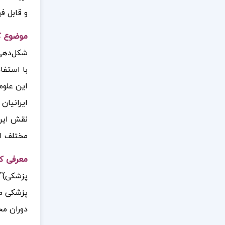
و قابل ف
موضوع کت
شکل‌دهی 
با استفا
این علوم
ایرانیان
نقش این 
مختلف ا
معرفی کت
پزشکی)” 
پزشکی می
دوران مخ