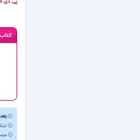
پی دی اف
کتاب 
راهنم
لینک
همچن