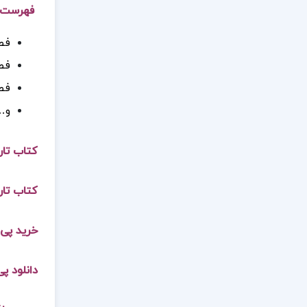
فهرست مط
فص
فصل
فص
و…
کتاب تار
کتاب تار
خرید پی 
دانلود پ