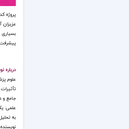
پروژه کد
عزیزان آ
بسیاری ب
پیشرفت آ
درباره ن
علوم پزش
تأثیرات 
جامع و د
علمی: یک
به تحلیل
نویسنده 