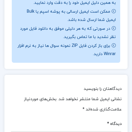
به همین دلیل ایمیل خود را به دقت وارد نمایید.
ممکن است ایمیل ارسالی به پوشه اسپم یا Bulk
درباباره نویسنده کتاب تاریخ ایران باستان 3 حسن
ایمیل شما ارسال شده باشد.
پیرنیا :
کتاب تاریخ ایران باستان (در سه جلد) کتابی
در صورتی که به هر دلیلی موفق به دانلود فایل مورد
است که به شیوه علمی و بر اساس مستندات و
نظر نشدید با ما تماس بگیرید.
کشفیات باستان‌شناسی درباره گذشته تاریخی ایران
برای باز کردن فایل ZIP نمونه سوال ها نیاز به نرم افزار
Winrar دارید.
نگاشته شد و هنوز هم مورد توجه است. این کتاب تنها
به تاریخ ایران اختصاص ندارد، بلکه دایره‌المعارفی است
در باب تاریخ و تمدن و فرهنگ گذشته ممالک مهم دنیا
به ویژه یونان، روم، سوریه، مصر، عربستان، میان‌رود،
دیدگاهتان را بنویسید
هند و… چنان که هنگام مطالعه این اثر تنها با تاریخ و
نشانی ایمیل شما منتشر نخواهد شد.
بخش‌های موردنیاز
سرگذشت سلسله‌های ایرانی ماد، هخامنشی،اشکانی و
علامت‌گذاری شده‌اند
*
سلسله یونانی سلوکی آشنا نمی‌شویم، بلکه در زمینه
تاریخ خاورمیانه امروز و یونان باستان اطلاعات دست
دیدگاه
*