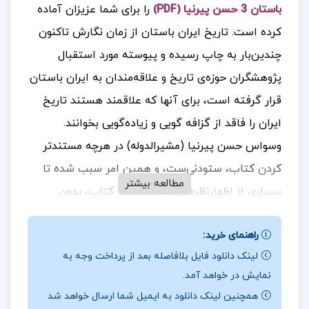
باستان 3 حسن پیرنیا (PDF)
را برای شما عزیزان آماده
کرده است. تاریخ ایران باستان از زمان نگارش تاکنون
چندین‌بار به چاپ رسیده و پیوسته مورد استقبال
پژوهشگران حوزه‌ی تاریخ و علاقه‌مندان به ایران باستان
قرار گرفته ‌است، برای آنها که علاقمند هستند تاریخ
ایران را فاقد از گزافه گویی و زیاده‌گویی بخوانند.
وسواس حسن پیرنیا (مشیرالدوله) در هرچه مستندتر
کردن کتاب، ستودنی‌ست، و همین امر سبب شده تا
مطالعه بیشتر
بسیاری از اظهارنظرهای درج شده در کتاب، بدون
بزرگنمایی و قابل‌اطمینان باشد.
کتاب تاریخ ایران
راهنمای خرید:
باستان یکی از بهترین و شاید بتوان گفت کتاب کامل و
لینک دانلود فایل بلافاصله بعد از پرداخت وجه به
مفصل راجع به تاریخ ایران قدیم است.
جهت خرید فایل
نمایش در خواهد آمد.
های بیشتر
پروژه کده
را دنبال کنید.
همچنین لینک دانلود به ایمیل شما ارسال خواهد شد