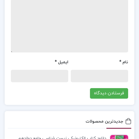
اول خواهیم یافت.
موضوع کتاب تاریخ ایران باستان 3 حسن پیرنیا :
بعد از
نبرد حران و کشته شدن کراسوس در سال ۵۳ قبل از
میلاد و تارومار شدن رومیان، سربازان رومی اکثرا به
بیراهه میرفتند و عده ای توسط اعراب محلی کشته و
دستگیر میشدند ، عده ای خود را روی نیزه ها می
نام
*
ایمیل
*
انداختند تا از سوز تیرهای ایرانی هر چه سریعتر راحت
شوند. تعدادی سرباز رومی به روی تپه ها فرار کرده
بودند. دسته ای ۲۰ نفره نیز که در حال پایین آمدن از
تپه بودند ناگهان با سواران زره پوش ایرانی رو به رو
شدند که تعداد آنها چندین برابرشان بود.
جدیدترین محصولات
معرفی کتاب تاریخ ایران باستان 3 حسن پیرنیا :
کتاب
تاریخ ایران باستان یکی از بهترین و شاید بتوان گفت
دانلود کتاب الکترونیکی زیست شناسی جامع دوازدهم