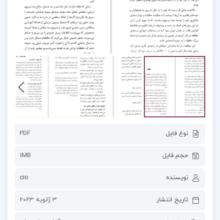
نوع فایل
PDF
حجم فایل
1MB
نویسنده
cio
تاریخ انتشار
3 ژانویه 2023