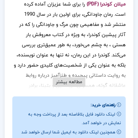
میلان کوندرا (PDF)
را برای شما عزیزان آماده کرده
است.
رمان جاودانگی، برای اولین بار در سال 1990
منتشر شد و مفاهیمی چون مرگ و جاودانگی را که در
آثار پیشین کوندرا، به ویژه در کتاب معروفش بار
هستی ، به چشم می‌خورد، به طور عمیق‌تری بررسی
می‌کند. کوندرا در این رمان، نه تنها به عنوان نویسنده،
بلکه به عنوان یکی از شخصیت‌های کلیدی حضور دارد و
به روایت داستانی پیچیده و طنزآمیز درباره روابط
مطالعه بیشتر
عاشقانه گوته، همسرش کریستین و بتینا، برادر
کوچک‌تر گوته، می‌پردازد. این ماجرای تاریخی در کنار
راهنمای خرید:
داستان امروزی‌تری از سه شخصیت پاریسی یعنی پل،
لینک دانلود فایل بلافاصله بعد از پرداخت وجه به
همسرش اگنس و خواهرش لارا قرار می‌گیرد. اگنس،
نمایش در خواهد آمد.
پس از مرگ پدرش، به تأملی عمیق درباره زندگی‌اش
همچنین لینک دانلود به ایمیل شما ارسال خواهد شد
می‌پردازد و درمی‌یابد که با وجود زندگی مطلوب با پل،