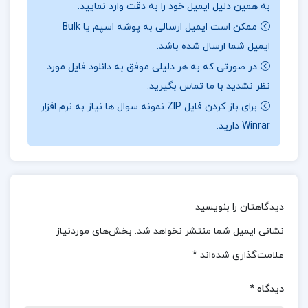
به همین دلیل ایمیل خود را به دقت وارد نمایید.
هرگز عشق واقعی را تجربه نکرده است. در مقابل، لارا
ممکن است ایمیل ارسالی به پوشه اسپم یا Bulk
پس از جدایی از همسرش، همواره شهوت را با عشق
ایمیل شما ارسال شده باشد.
اشتباه گرفته است. هر دوی آن‌ها به پل علاقه‌مند
در صورتی که به هر دلیلی موفق به دانلود فایل مورد
نظر نشدید با ما تماس بگیرید.
هستند و رقابتی پیچیده میان آن‌ها شکل می‌گیرد که
برای باز کردن فایل ZIP نمونه سوال ها نیاز به نرم افزار
تنها یک نفر پیروز آن خواهد بود.
جهت خرید فایل های
Winrar دارید.
بیشتر
پروژه کده
را دنبال کنید.
درباره نویسنده کتاب جاودانگی میلان کوندرا :
جاودانگی
دیدگاهتان را بنویسید
اثر میلان کوندرا، یکی از پیچیده‌ترین و عمیق‌ترین آثار
نشانی ایمیل شما منتشر نخواهد شد.
بخش‌های موردنیاز
اوست که مفاهیمی چون مرگ، عشق، و جاودانگی را در
علامت‌گذاری شده‌اند
*
قالب داستانی فلسفی بررسی می‌کند. کوندرا با ترکیب
داستانی تاریخی از زندگی گوته با روابط پیچیده معاصر،
دیدگاه
*