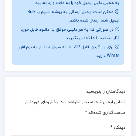
به همین دلیل ایمیل خود را به دقت وارد نمایید.
نوین در این حوزه آشنا شوند و مهارت‌های لازم برای
ممکن است ایمیل ارسالی به پوشه اسپم یا Bulk
تحلیل و بهینه‌سازی فرایندهای تولید کشاورزی را کسب
ایمیل شما ارسال شده باشد.
کنند.
این کتاب همچنین می‌تواند به عنوان یک منبع
در صورتی که به هر دلیلی موفق به دانلود فایل مورد
نظر نشدید با ما تماس بگیرید.
مرجع برای کشاورزان، مدیران مزرعه و تحلیل‌گران
برای باز کردن فایل ZIP نمونه سوال ها نیاز به نرم افزار
اقتصادی مورد استفاده قرار گیرد. استفاده از توابع
Winrar دارید.
تولید کشاورزی که در این کتاب به آنها پرداخته شده،
می‌تواند به کشاورزان کمک کند تا با بهره‌گیری بهینه از
منابع، تولید خود را افزایش دهند و به مدیریت بهتر
منابع موجود بپردازند.
جهت خرید فایل های بیشتر
پروژه
دیدگاهتان را بنویسید
کده
را دنبال کنید.
نشانی ایمیل شما منتشر نخواهد شد.
بخش‌های موردنیاز
علامت‌گذاری شده‌اند
*
درباره نویسنده کتاب درآمدی بر اقتصاد تولید کشاورزی
دیدگاه
*