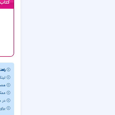
کتاب 
راهنم
لینک
همچن
ممکن ا
در ص
برای باز کردن 