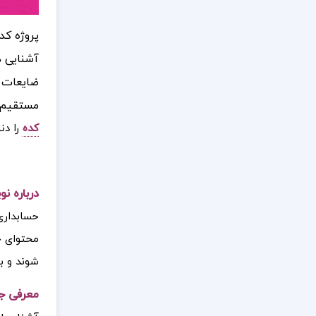
پروژه کد
آشنایی د
ضایعات د
مستقیم م
کده
را دنب
درباره ن
حسابداری
محتوای ج
شوند و بت
معرفی ج