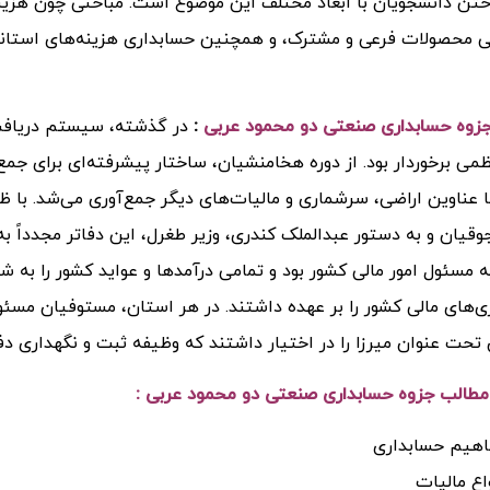
تن دانشجویان با ابعاد مختلف این موضوع است. مباحثی چون هزینه
بی محصولات فرعی و مشترک، و همچنین حسابداری هزینه‌های استاندا
زوه حسابداری صنعتی دو محمود عربی
:
در گذشته، سیستم دریافت م
ظمی برخوردار بود. از دوره هخامنشیان، ساختار پیشرفته‌ای برای جم
ا عناوین اراضی، سرشماری و مالیات‌های دیگر جمع‌آوری می‌شد. با ظهو
وقیان و به دستور عبدالملک کندری، وزیر طغرل، این دفاتر مجدداً ب
یه مسئول امور مالی کشور بود و تمامی درآمدها و عواید کشور را به ش
یزی‌های مالی کشور را بر عهده داشتند. در هر استان، مستوفیان مسئو
 تحت عنوان میرزا را در اختیار داشتند که وظیفه ثبت و نگهداری دفات
مطالب
جزوه حسابداری صنعتی دو محمود عربی
:
اهیم حسابداری
اع مالیات