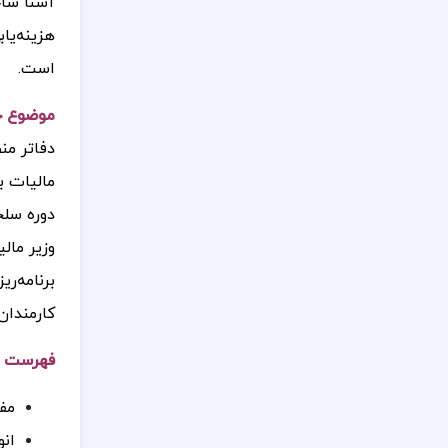
آشنا ساخ
هزینه‌یا
است.
موضوع
ج
دفاتر من
مالیات ب
دوره سلج
وزیر مال
برنامه‌ر
کارمندان
فهرست 
مف
انو