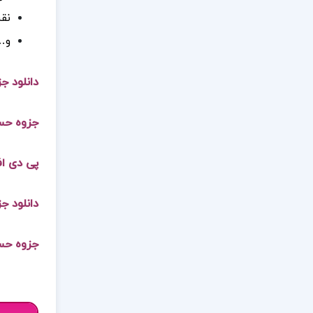
نق
و…
دانلود ج
جزوه حس
پی دی ا
دانلود ج
جزوه حسا