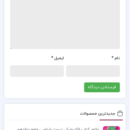
ساعت‌ها و سال‌ها گذشت. روز دوشنبه ۲۶ می ۱۹۷۵ بود.
چند لحظه مانده به ساعت سه انگار از گناه و جزا و
پشیمانی نجات پیدا کردیم.
معرفی کتاب موزه بی گناهی اورهان پاموک :
کتاب
«موزه‌ی معصومیت» با کاوش در ماهیت دلبستگی‌های
عاشقانه، به ژرفای زندگی در شهری نیمه غربی و نیمه
نام
*
ایمیل
*
سنتی به نام استانبول، مدرنیته‌ی رو به گسترش و
تاریخ فرهنگی شگرف این شهر می‌پردازد. اورهان پاموک
با نثری زیبا و روان، تصویری واقعی و تأثیرگذار از عشق،
جامعه و فرهنگ استانبول را به خوانندگان ارائه می‌دهد
کتاب موزه معصومیت بدون سانسور
جدیدترین محصولات
کتاب موزه معصومیت ترجمه گلناز غبرایی
دانلود کتاب الکترونیکی زیست شناسی جامع دوازدهم