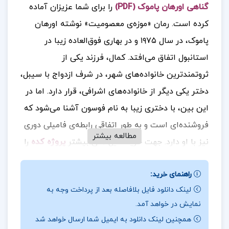
گناهی اورهان پاموک (PDF)
را برای شما عزیزان آماده
کرده است.
رمان «موزه‌ی معصومیت» نوشته اورهان
پاموک، در سال ۱۹۷۵ و در بهاری فوق‌العاده زیبا در
استانبول اتفاق می‌افتد. کمال، فرزند یکی از
ثروتمندترین خانواده‌های شهر، در شرف ازدواج با سیبل،
دختر یکی دیگر از خانواده‌های اشرافی، قرار دارد. اما در
این بین، با دختری زیبا به نام فوسون آشنا می‌شود که
فروشنده‌ای است و به طور اتفاقی رابطه‌ی فامیلی دوری
مطالعه بیشتر
نیز با او دارد.
جهت خرید فایل های بیشتر
پروژه کده
را
دنبال کنید
راهنمای خرید:
لینک دانلود فایل بلافاصله بعد از پرداخت وجه به
نمایش در خواهد آمد.
درباره نویسنده کتاب موزه بی گناهی اورهان پاموک :
به
همچنین لینک دانلود به ایمیل شما ارسال خواهد شد
محض برقراری رابطه‌ی عاشقانه میان کمال و فوسون،