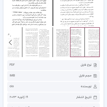
نوع فایل
PDF
حجم فایل
1MB
نویسنده
cio
تاریخ انتشار
19 ژانویه 2023