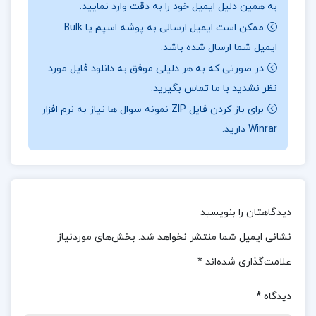
به همین دلیل ایمیل خود را به دقت وارد نمایید.
فاصله و شکافی عمیق میان کمال و زندگی غرب‌گرایانه‌ی
ممکن است ایمیل ارسالی به پوشه اسپم یا Bulk
بورژواهای استانبول ایجاد می‌شود. جهانی که خود کمال
ایمیل شما ارسال شده باشد.
با علاقه از مهمانی‌ها و باشگاه‌های شبانه، رستوران‌های
در صورتی که به هر دلیلی موفق به دانلود فایل مورد
شیک و بناهای عظیم آن سخن می‌گفت، حالا برایش
نظر نشدید با ما تماس بگیرید.
ناآشنا و بیگانه می‌شود. این شکاف فکری به قدری
برای باز کردن فایل ZIP نمونه سوال ها نیاز به نرم افزار
Winrar دارید.
گسترده می‌شود که در نهایت کمال، نامزدی‌اش با سیبل
را به هم می‌زند؛ اما برای گرفتن این تصمیم، خیلی دیر
شده است.
موضوع کتاب موزه بی گناهی اورهان پاموک :
اگر
دیدگاهتان را بنویسید
می‌دانستم این لحظه شادترین لحظه زندگی هم خواهد
نشانی ایمیل شما منتشر نخواهد شد.
بخش‌های موردنیاز
بود، هیچ‌وقت آن را از دست نمی‌دادم. با آرامشی عمیق
علامت‌گذاری شده‌اند
*
تمام وجودم از آن حس طلایی پر شد. شادمانی‌ای که
دیدگاه
*
شاید چند ثانیه طول کشید اما برای من به اندازه