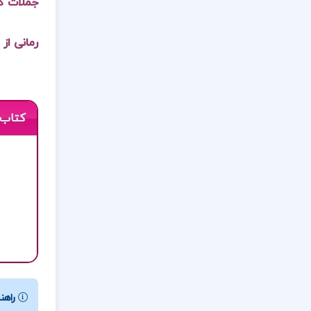
جملات ک
رمانی از
کتاب 
راهنم