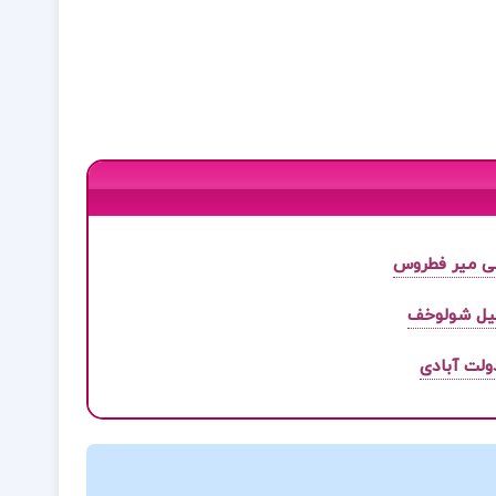
لی میر فطروس
یل شولوخف
ولت آبادی