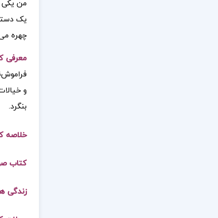
من یکی ح
یک دسته 
چهره می 
معرفی ک
فراموش‌ن
و خیالات
بنگرد.
خلاصه ک
کتاب صو
زندگی ه