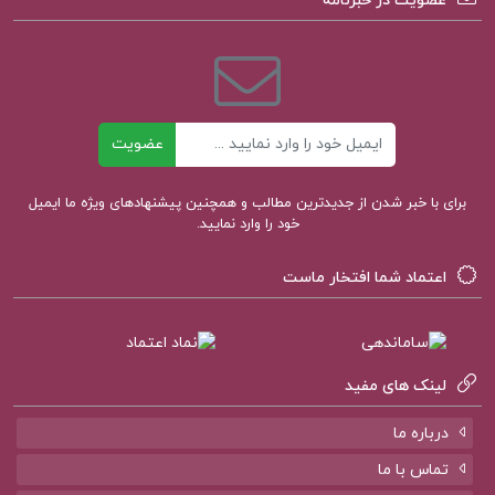
عضویت در خبرنامه
کتاب ایران زمین جمشید نغماچی کازرونی
دانلود کتاب ایران زمین جمشید نغماچی کازرونی pdf
ایمیل
عضویت
قیمت کتاب ایران زمین جمشید نغماچی کازرونی
برای با خبر شدن از جدیدترین مطالب و همچنین پیشنهادهای ویژه ما ایمیل
خود را وارد نمایید.
اعتماد شما افتخار ماست
کتاب پیشنهادی پروژه کده
کتاب مقدمه ای در اسلام شناسی علی میر فطروس
لینک های مفید
کتاب سرنوشت یک انسان میخائیل شولوخف
درباره ما
کتاب لایه های بیابانی محمود دولت آبادی
تماس با ما