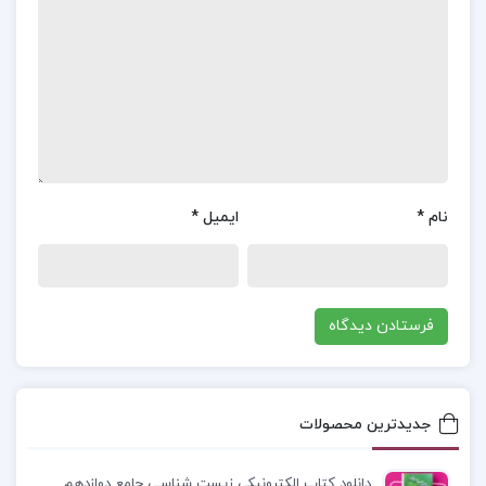
بیان موضوعات و وقایع تاریخ ایران عزیزمان از زبانی
ساده استفاده شده است و از سلسله مباحث و مباحث
مطرح شده در این کتاب می توان به آفرینش جهان و
چگونگی خلقت زمین اشاره کرد. ویژگی ها و اخلاق
کوروش کبیر و مرگ کوروش که از عناوین مهم و کلیدی
این کتاب است.
نام
*
ایمیل
*
معرفی کتاب ایران زمین جمشید نغماچی کازرونی :
کشف آثار بسیاری از این جانوران حد واسط در نقاط
مختلف دنیا نشان می‌دهد که انسان در فرآیند تکامل،
صفات و ویژگی‌های حیوانی را دارا بوده و به تدریج به
شکل امروزی خود رسیده است. این آثار به
جدیدترین محصولات
دسته‌بندی‌های مختلف تقسیم شده‌اند و هر یک به
بخشی از فرآیند تکاملی انسان اشاره دارند. این
دانلود کتاب الکترونیکی زیست شناسی جامع دوازدهم