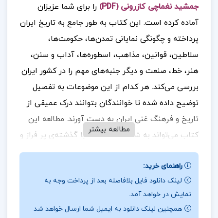
جمشید نغماچی کازرونی (PDF)
را برای شما عزیزان
آماده کرده است. این کتاب به طور جامع به تاریخ ایران
پرداخته و چگونگی نمایانی تمدن‌ها، حکومت‌ها،
سلاطین، قوانین، مذاهب، اسطوره‌ها، آداب و سنن،
هنر، خط، صنعت و دیگر جنبه‌های مهم را در کشور ایران
بررسی می‌کند. هر کدام از این موضوعات به تفصیل
توضیح داده شده تا خوانندگان بتوانند درک عمیقی از
تاریخ و فرهنگ غنی ایران به دست آورند. مطالعه این
مطالعه بیشتر
کتاب می‌تواند به شما کمک کند تا با گذشته‌ی پر فراز و
نشیب ایران آشنا شوید و از میراث فرهنگی و تاریخی
راهنمای خرید:
این سرزمین بیشتر بهره‌مند شوید
جهت خرید فایل
.
لینک دانلود فایل بلافاصله بعد از پرداخت وجه به
های بیشتر
پروژه کده
را دنبال کنید.
نمایش در خواهد آمد.
همچنین لینک دانلود به ایمیل شما ارسال خواهد شد