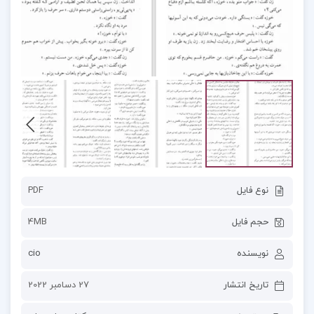
نوع فایل
PDF
حجم فایل
4MB
نویسنده
cio
تاریخ انتشار
27 دسامبر 2022