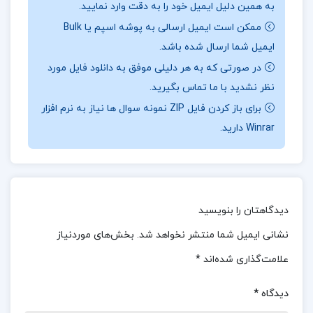
به همین دلیل ایمیل خود را به دقت وارد نمایید.
درباره نویسنده کتاب ایران زمین جمشید نغماچی
ممکن است ایمیل ارسالی به پوشه اسپم یا Bulk
کازرونی :
ظهور انسان‌ها روی کره خاکی به حدود ۲۴ تا
ایمیل شما ارسال شده باشد.
۲۶ میلیون سال پیش برمی‌گردد. تحقیقات دانشمندان
در صورتی که به هر دلیلی موفق به دانلود فایل مورد
نشان می‌دهد که در رسوبات دوران سوم، هیچ اثری از
نظر نشدید با ما تماس بگیرید.
انسان یافت نشده است. اما در اوایل دوران چهارم
برای باز کردن فایل ZIP نمونه سوال ها نیاز به نرم افزار
Winrar دارید.
(آنتروپوزوئیک) آثار قدیمی از انسان‌های اولیه بدست
آمده که دارای خصوصیات حد واسط بین انسان و
جانوران بودند.
موضوع کتاب ایران زمین جمشید نغماچی کازرونی :
دیدگاهتان را بنویسید
مطالب درج شده در این کتاب مربوط به تاریخ ایران و
نشانی ایمیل شما منتشر نخواهد شد.
بخش‌های موردنیاز
پیدایش تمدن ها، حکومت ها، سلاطین، قوانین،
علامت‌گذاری شده‌اند
*
ادیان، اسطوره ها، آداب و رسوم، هنر، خوشنویسی،
دیدگاه
*
صنعت و … می باشد که به بهترین شکل ممکن با برای