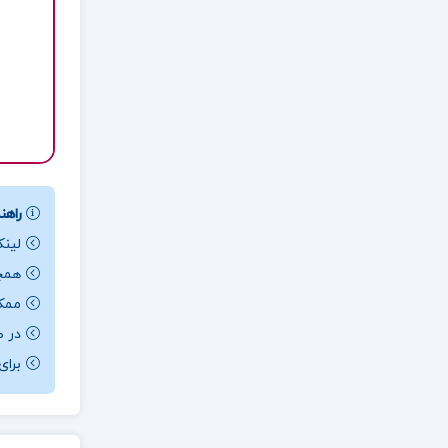
راهنم
لینک
همچن
ممکن ا
در ص
برای باز کردن 