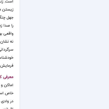
است. زند
زیستن در
جهل چنگی
را صدا ز
واقعی بو
نه نشان‌
سرگردانی
خودشناسی
فرمایش ع
معرفی ک
اماکن و 
خاص است 
در وادی 