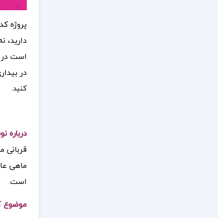
پروژه کد
دارید، ن
است در ذ
در بیداری
کنید.
درباره ن
قربانی م
ماهی عاش
است.
موضوع ک