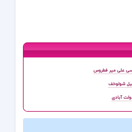
اسی علی میر فطروس
یل شولوخف
ولت آبادی