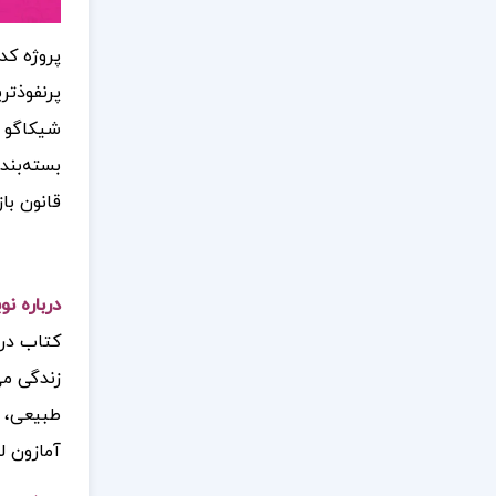
پروژه کد
پرنفوذتر
شیکاگو و
بسته‌بند
قانون با
درباره ن
زندگی می
طبیعی، ت
آمازون ل