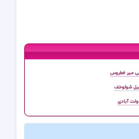
لی میر فطروس
یل شولوخف
ولت آبادی