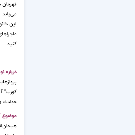
قهرمان د
می‌یابد. 
این خانو
ماجراهای
کنید.
درباره ن
پروازهای
کورب” آش
حوادث و 
موضوع ک
هیجان‌ان