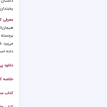
داستان ر
یخبندان 
معرفی ک
هیجان‌ان
برجسته ک
می‌برد. 
داده است
دانلود پ
خلاصه ک
کتاب سر