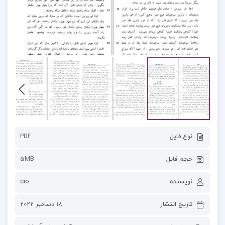
نوع فایل
PDF
حجم فایل
5MB
نویسنده
cio
تاریخ انتشار
18 دسامبر 2022