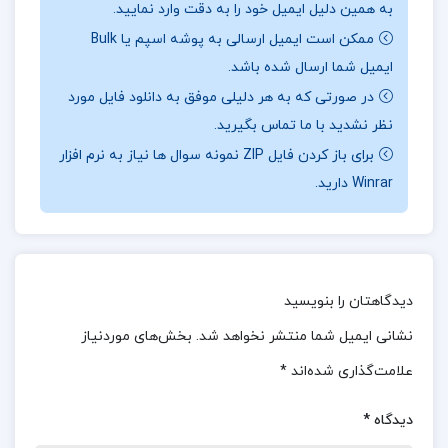
به همین دلیل ایمیل خود را به دقت وارد نمایید.
علی اکبر سیف :
کتاب روش‌های یادگیری و مطالعه
ممکن است ایمیل ارسالی به پوشه اسپم یا Bulk
نوشته دکتر علی اکبر سیف، یکی از منابع جامع و
ایمیل شما ارسال شده باشد.
کاربردی در حوزه آموزش و روانشناسی یادگیری است.
در صورتی که به هر دلیلی موفق به دانلود فایل مورد
این کتاب با بررسی علمی و دقیق اصول و روش‌های
نظر نشدید با ما تماس بگیرید.
بهبود یادگیری، تکنیک‌هایی را ارائه می‌دهد که به
برای باز کردن فایل ZIP نمونه سوال ها نیاز به نرم افزار
Winrar دارید.
دانش‌آموزان، دانشجویان و حتی اساتید کمک می‌کند تا
فرآیند یادگیری خود را بهبود بخشند. با ارائه روش‌های
متنوع مطالعه، این کتاب نه تنها به تقویت حافظه و
تمرکز می‌پردازد، بلکه مهارت‌های تفکر انتقادی و
دیدگاهتان را بنویسید
خلاقیت را نیز تقویت می‌کند.
نشانی ایمیل شما منتشر نخواهد شد.
بخش‌های موردنیاز
موضوع کتاب روشهای یادگیری و مطالعه دکتر علی
علامت‌گذاری شده‌اند
*
اکبر سیف :
در بخشی از کتاب روش‌های یادگیری و
دیدگاه
*
مطالعه دکتر علی‌اکبر سیف آمده است: «برای داشتن