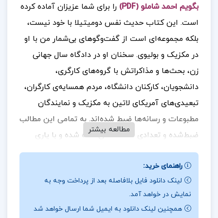
بگویم احمد شاملو (PDF)
را برای شما عزیزان آماده کرده
است. این کتاب حدیث نفس دومیتیلا با خود نیست،
بلکه مجموعه‌ای است از گفت‌وگوهای بی‌شمار من با او
در مکزیک و بولیوی. سخنان او در دادگاه سال جهانی
زن، بحث‌ها و مذاکراتش با گروه‌های کارگری،
دانشجویان، کارکنان دانشگاه، مردم همسایه‌ی کارگران،
تبعیدی‌های آمریکای لاتین به مکزیک و نمایندگان
مطبوعات و رسانه‌ها ضبط شده‌اند. به تمامی این مطالب
مطالعه بیشتر
ضبط‌شده و تعدادی نامه، نظمی داده شده و با یاری
دومیتیلا درباره‌ آنها بازبینی صورت گرفته است. نتیجه
راهنمای خرید:
کار این کتاب است که در نهایت «یک تاریخ شفاهی»
لینک دانلود فایل بلافاصله بعد از پرداخت وجه به
می‌باشد.
.
جهت خرید فایل های بیشتر
پروژه کده
را
نمایش در خواهد آمد.
دنبال کنید
همچنین لینک دانلود به ایمیل شما ارسال خواهد شد