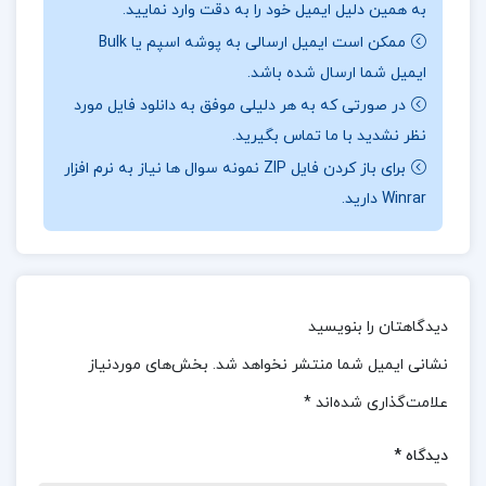
به همین دلیل ایمیل خود را به دقت وارد نمایید.
ممکن است ایمیل ارسالی به پوشه اسپم یا Bulk
درباره نویسنده کتاب بگذار سخن بگویم احمد شاملو :
ایمیل شما ارسال شده باشد.
کتاب بگذار سخن بگویم مجموعه‌ای از مقالات،
در صورتی که به هر دلیلی موفق به دانلود فایل مورد
یادداشت‌ها و نقدهای احمد شاملو، شاعر، نویسنده و
نظر نشدید با ما تماس بگیرید.
مترجم برجسته‌ی معاصر ایران است. این کتاب بیشتر
برای باز کردن فایل ZIP نمونه سوال ها نیاز به نرم افزار
Winrar دارید.
به بیان دیدگاه‌های شاملو درباره‌ی مسائل اجتماعی،
فرهنگی، و ادبی می‌پردازد و تصویری از نگرش‌های
انتقادی و عمیق او نسبت به جامعه، هنر و فرهنگ ایران
ارائه می‌دهد. شاملو با زبانی صریح و بی‌پرده، به نقد
دیدگاهتان را بنویسید
سنت‌ها و نابرابری‌ها پرداخته و در پی ایجاد تغییر و
نشانی ایمیل شما منتشر نخواهد شد.
بخش‌های موردنیاز
آگاهی‌بخشی در میان مردم بوده است.
علامت‌گذاری شده‌اند
*
موضوع کتاب بگذار سخن بگویم احمد شاملو :
آزادی،
دیدگاه
*
تنها راه رهایی آدمی از تاریکی‌هاست. انسان بدون