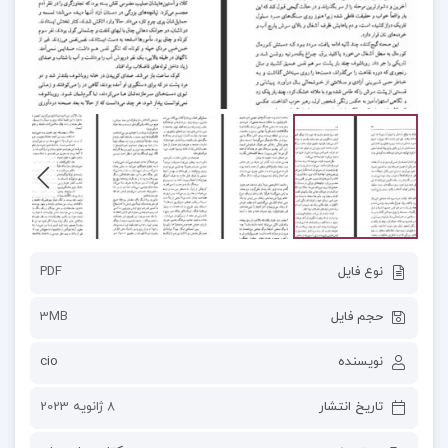
نوع فایل
PDF
حجم فایل
3MB
نویسنده
cio
تاریخ انتشار
8 ژانویه 2023