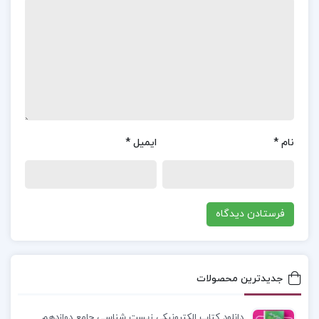
آزادی، مانند پرنده‌ای است که بال‌هایش بسته است و
نمی‌تواند در آسمان آبی پرواز کند. سخن گفتن، حق هر
انسانی است که باید از آن بهره‌مند باشد، چرا که تنها از
این راه است که می‌تواند به حقیقت نزدیک شود و
زندگی‌اش را معنا بخشد.
معرفی کتاب بگذار سخن بگویم احمد شاملو :
این بیان
نام
*
ایمیل
*
از شاملو، به‌خوبی اهمیت آزادی بیان و حق سخن گفتن
را نشان می‌دهد و نگرش عمیق او به آزادی و انسانیت را
نمایان می‌کند. بگذار سخن بگویم اثری است که
مخاطب را به اندیشیدن، نقد کردن و آگاه بودن از
مسائل پیرامونش دعوت می‌کند و همچنان یکی از آثار
جدیدترین محصولات
مهم در عرصه‌ی اندیشه و ادبیات فارسی به‌شمار
می‌آید.
دانلود کتاب الکترونیکی زیست شناسی جامع دوازدهم