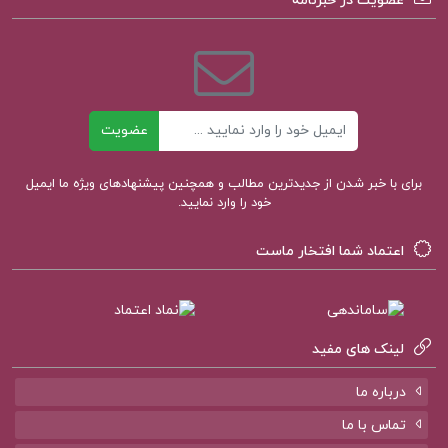
عضویت در خبرنامه
کتاب بگذار سخن بگویم PDF
ایمیل
کتاب پیشنهادی پروژه کده
عضویت
برای با خبر شدن از جدیدترین مطالب و همچنین پیشنهادهای ویژه ما ایمیل
کتاب مقدمه ای در اسلام شناسی علی میر فطروس
خود را وارد نمایید.
کتاب سرنوشت یک انسان میخائیل شولوخف
اعتماد شما افتخار ماست
کتاب لایه های بیابانی محمود دولت آبادی
لینک های مفید
درباره ما
تماس با ما