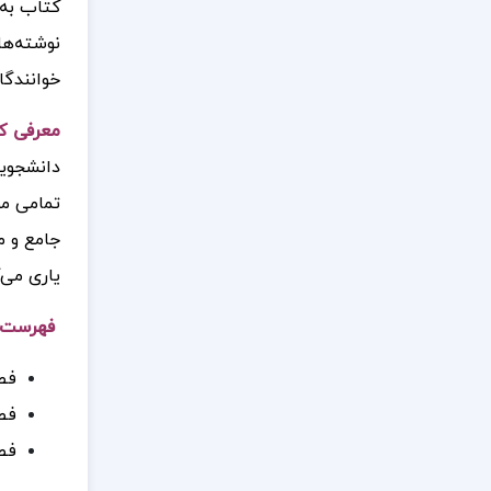
کتاب به 
نوشته‌ها
خوانندگا
معرفی کت
دانشجویا
تمامی مو
جامع و مف
یاری می‌ک
فهرست م
فصل
فص
فص