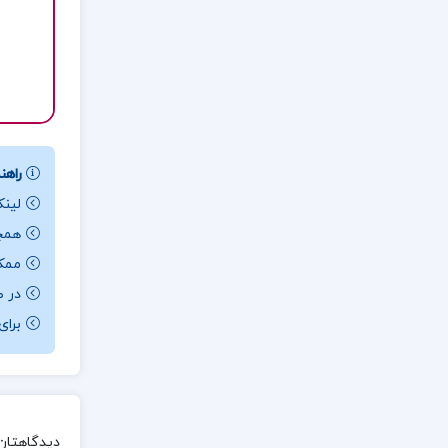
راهنم
لینک
همچن
ممکن ا
در ص
برای باز کردن 
دیدگاهتان 