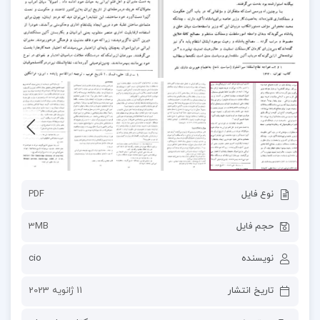
نوع فایل
PDF
حجم فایل
3MB
نویسنده
cio
تاریخ انتشار
11 ژانویه 2023