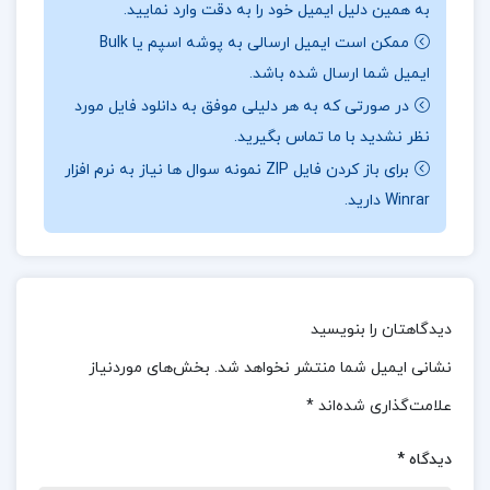
به همین دلیل ایمیل خود را به دقت وارد نمایید.
ممکن است ایمیل ارسالی به پوشه اسپم یا Bulk
ایمیل شما ارسال شده باشد.
درباره نویسنده کتاب کتاب کوچک سیاست ادن وله :
در صورتی که به هر دلیلی موفق به دانلود فایل مورد
تاب کتاب کوچک سیاست اثر ادن وله به تحلیل و
نظر نشدید با ما تماس بگیرید.
بررسی مفاهیم اساسی سیاست و قدرت می‌پردازد. وله
برای باز کردن فایل ZIP نمونه سوال ها نیاز به نرم افزار
Winrar دارید.
در این اثر، با نگاهی انتقادی به سیاست‌ورزی معاصر،
تلاش می‌کند تا پیچیدگی‌های سیاسی و اجتماعی را به
زبانی ساده و قابل فهم ارائه دهد. او با ارائه مثال‌های
واقعی و تحلیل‌های عمیق، خوانندگان را به تفکر در مورد
دیدگاهتان را بنویسید
نقش سیاست در زندگی روزمره و تأثیرات آن بر جامعه
نشانی ایمیل شما منتشر نخواهد شد.
بخش‌های موردنیاز
دعوت می‌کند. اما در عین حال، برخی منتقدان بر این
علامت‌گذاری شده‌اند
*
باورند که تسلط نویسنده بر موضوع باعث می‌شود که
گاهی از زبان ساده و قابل فهم فاصله بگیرد. به‌طور کلی،
دیدگاه
*