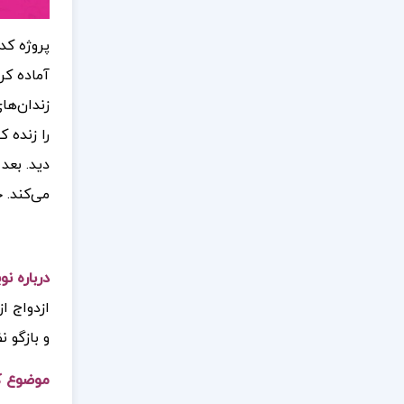
پروژه کد
آماده کرد
زندان‌ها
را زنده 
دید. بعد 
می‌کند.
ج
درباره ن
ازدواج ا
و بازگو 
موضوع کت