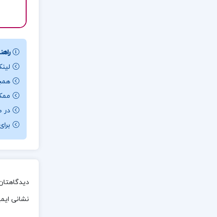
راهنم
لینک
همچن
ممکن ا
در ص
برای باز کردن 
دیدگاهتان 
نشانی ایم