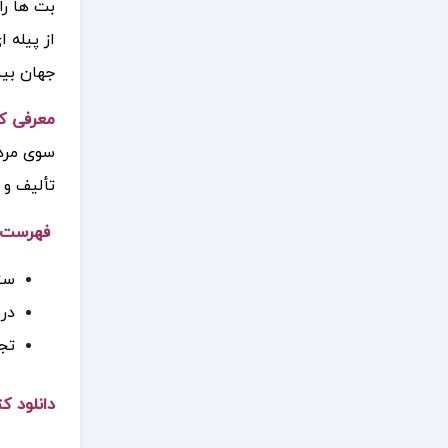
بت ها را
از پیله 
جهان بین
معرفی کت
سوی مردم
تألیف و تنظیم 
فهرست م
ست
درو
تج
دانلود ک