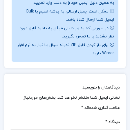
به همین دلیل ایمیل خود را به دقت وارد نمایید.
ممکن است ایمیل ارسالی به پوشه اسپم یا Bulk
درباره نویسنده کتاب انگیزش و هیجان جان مارشال ریو
ایمیل شما ارسال شده باشد.
:
این کتاب واقعاً جامع و آموزنده به نظر می‌رسد!
در صورتی که به هر دلیلی موفق به دانلود فایل مورد
بررسی ریشه‌های انگیزش و فرآیندهای هیجانی، و
نظر نشدید با ما تماس بگیرید.
همچنین تجزیه و تحلیل تأثیرات آنها بر یادگیری،
برای باز کردن فایل ZIP نمونه سوال ها نیاز به نرم افزار
Winrar دارید.
عملکرد و بهزیستی، می‌تواند به افراد کمک کند تا درک
عمیق‌تری از خود و دیگران داشته باشند. با ارائه
مداخلات و روش‌های عملی برای استفاده در
موقعیت‌های مختلف، این کتاب می‌تواند منبعی بسیار
دیدگاهتان را بنویسید
مفید و کاربردی برای روانشناسان، معلمان، مشاوران و
نشانی ایمیل شما منتشر نخواهد شد.
بخش‌های موردنیاز
همه افرادی باشد که با انگیزش و هیجان سر و کار
علامت‌گذاری شده‌اند
*
دارند. آیا شما به دنبال استفاده از این مداخلات و
روش‌ها در زمینه‌ای خاص هستید یا علاقه‌مند به
دیدگاه
*