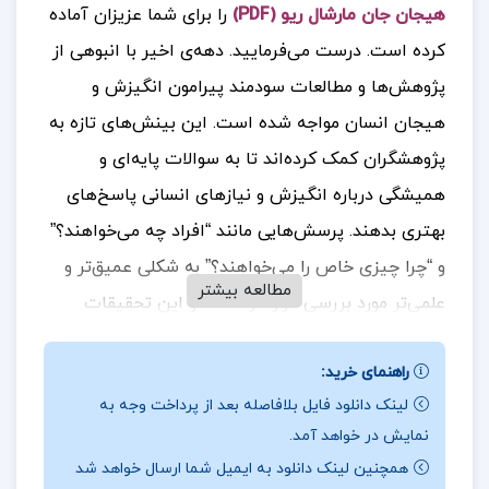
هیجان جان مارشال ریو (PDF)
را برای شما عزیزان آماده
کرده است. درست می‌فرمایید. دهه‌ی اخیر با انبوهی از
پژوهش‌ها و مطالعات سودمند پیرامون انگیزش و
هیجان انسان مواجه شده است. این بینش‌های تازه به
پژوهشگران کمک کرده‌اند تا به سوالات پایه‌ای و
همیشگی درباره انگیزش و نیازهای انسانی پاسخ‌های
بهتری بدهند. پرسش‌هایی مانند “افراد چه می‌خواهند؟”
و “چرا چیزی خاص را می‌خواهند؟” به شکلی عمیق‌تر و
مطالعه بیشتر
علمی‌تر مورد بررسی قرار گرفته‌اند و این تحقیقات
کمک کرده‌اند تا فهم بهتری از عوامل روانشناختی،
راهنمای خرید:
بیولوژیکی و اجتماعی که انگیزش و هیجانات انسان‌ها
لینک دانلود فایل بلافاصله بعد از پرداخت وجه به
را تحت تأثیر قرار می‌دهند، شکل بگیرد.
جهت خرید
نمایش در خواهد آمد.
فایل های بیشتر
پروژه کده
را دنبال کنید
همچنین لینک دانلود به ایمیل شما ارسال خواهد شد