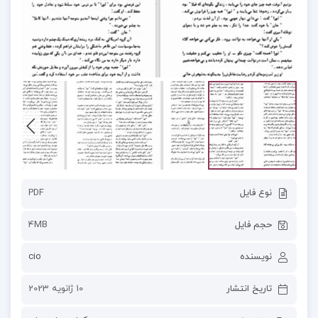
نوع فایل
PDF
حجم فایل
4MB
نویسنده
cio
تاریخ انتشار
10 ژانویه 2023