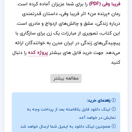
فریبا وفی (PDF)
را برای شما عزیزان آماده کرده است.
رمان «پرنده من» اثر فریبا وفی، داستان قدرتمندی
درباره زندگی، عشق و چالش‌های ازدواج و مادری است.
این کتاب، تصویری از مبارزات یک زن برای سازگاری با
پیچیدگی‌های زندگی در ایران مدرن به خوانندگان ارائه
می‌دهد.
جهت خرید فایل های بیشتر
پروژه کده
را دنبال
کنید
مطالعه بیشتر
درباره نویسنده کتاب پرنده ی من فریبا وفی :
راوی، یک
زن خانه‌دار و مادر جوان است که در محله‌ای پایین در
راهنمای خرید:
تهران زندگی می‌کند و درباره تمایل همسرش، امیر، برای
لینک دانلود فایل بلافاصله بعد از پرداخت وجه به
نمایش در خواهد آمد.
مهاجرت به کانادا فکر می‌کند. هنگامی که امیر سرانجام
همچنین لینک دانلود به ایمیل شما ارسال خواهد شد
می‌رود، زن جوان مجبور می‌شود فرزندانش را به تنهایی