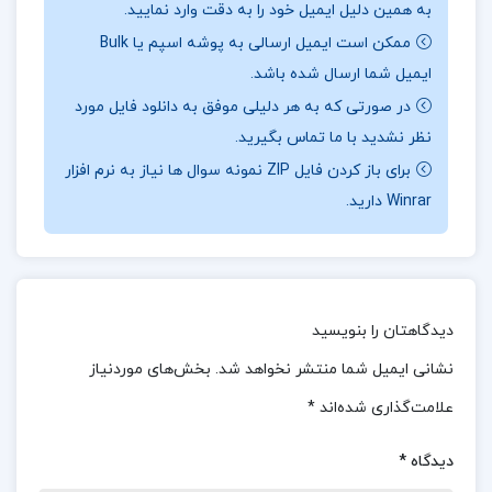
به همین دلیل ایمیل خود را به دقت وارد نمایید.
بزرگ کند و از مادر بیمار خود مراقبت کند.
سبک
ممکن است ایمیل ارسالی به پوشه اسپم یا Bulk
مینیمالیستی درخشان وفی، انعطاف و انفعال راوی را
ایمیل شما ارسال شده باشد.
نشان می‌دهد. فصل‌های مختصر و نثرهای اضافی،
در صورتی که به هر دلیلی موفق به دانلود فایل مورد
معماری ایده‌آلی را برای نشان دادن احساسات
نظر نشدید با ما تماس بگیرید.
بیان‌نشده و فشرده شخصیت‌ها ارائه می‌دهد. راوی
برای باز کردن فایل ZIP نمونه سوال ها نیاز به نرم افزار
Winrar دارید.
خاطراتی از کودکی‌اش دارد؛ از جمله درگذشت پدرش در
زیرزمین خانه که مادرش التماس‌های او را برای کمک
نادیده گرفته است.
موضوع کتاب پرنده ی من فریبا وفی :
این جا چین
دیدگاهتان را بنویسید
کمونیست است. من کشور چین را ندیده ام ولی فکر می
نشانی ایمیل شما منتشر نخواهد شد.
بخش‌های موردنیاز
کنم باید جایی مثل محلة ما باشد. نه در واقع محلة ما
علامت‌گذاری شده‌اند
*
مثل چین است. پر از آدم. می گویند در خیابان های
دیدگاه
*
چین هیچ حیوانی دیده نمی شود. هر جا نگاه کنی فقط