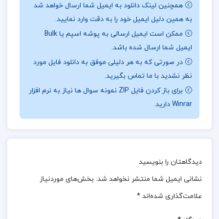
همچنین لینک دانلود به ایمیل شما ارسال خواهد شد
جامعه‌شناختی، مانند سرمایه‌داری، اقتدار و مذهب،
به همین دلیل ایمیل خود را به دقت وارد نمایید.
بررسی شده است. در نهایت، بخش سوم بر عکس
ممکن است ایمیل ارسالی به پوشه اسپم یا Bulk
بخش دوم، تأثیرات نگرش‌های جامعه‌شناختی وبر بر
ایمیل شما ارسال شده باشد.
تحلیل‌های سیاسی او از وضعیت آلمان را مورد بحث
در صورتی که به هر دلیلی موفق به دانلود فایل مورد
نظر نشدید با ما تماس بگیرید.
قرار می‌دهد.
جهت خرید فایل های بیشتر
پروژه کده
را
برای باز کردن فایل ZIP نمونه سوال ها نیاز به نرم افزار
دنبال کنید
Winrar دارید.
درباره نویسنده کتاب سیاست و جامعه شناسی در
اندیشه ماکس وبر آنتونی گیدنز :
کتاب سیاست و
دیدگاهتان را بنویسید
جامعه‌شناسی در اندیشه ماکس وبر نوشته آنتونی
نشانی ایمیل شما منتشر نخواهد شد.
بخش‌های موردنیاز
گیدنز، تحلیل جامعی از اندیشه‌های سیاسی و
علامت‌گذاری شده‌اند
*
جامعه‌شناختی ماکس وبر ارائه می‌دهد. گیدنز در این