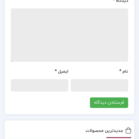
اثر به بررسی مفاهیم کلیدی مانند قدرت، مشروعیت و
دیدگاه
*
بوروکراسی در نظریات وبر پرداخته و تأثیرات آن‌ها را بر
تحولات اجتماعی و سیاسی بررسی می‌کند. از نقاط قوت
کتاب می‌توان به بیان ساده و روشن مفاهیم پیچیده و
پیوند دادن آن‌ها با مسائل معاصر اشاره کرد. با این
حال، برخی منتقدان بر این عقیده‌اند که گیدنز ممکن
است برخی جنبه‌های عمیق‌تر و تاریخی‌تر اندیشه وبر را
کمتر مورد توجه قرار داده باشد و بیشتر به تحلیل‌های
نام
*
ایمیل
*
عمومی اکتفا کرده است.
موضوع کتاب سیاست و جامعه شناسی در اندیشه
ماکس وبر آنتونی گیدنز :
در کتاب سیاست و
جامعه‌شناسی در اندیشه ماکس وبر آنتونی گیدنز،
بخش‌های مختلفی از نظریات وبر بررسی می‌شود. یکی
جدیدترین محصولات
از بخش‌های کلیدی کتاب به مفهوم مشروعیت، در