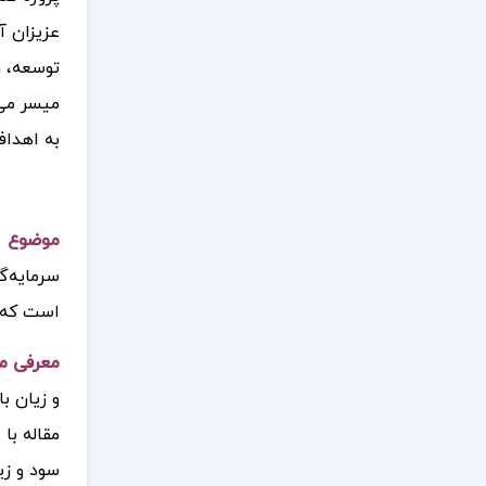
عزیزان آ
توسعه، ر
میسر می‌
به اهداف
موضوع مق
سرمایه‌گ
است که ب
معرفی مق
و زیان ب
مقاله با
سود و زیا