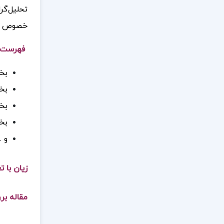
تحلیل‌گر
خصوص سرم
فهرست مط
بخ
بخ
بخش
بخش
و 
زيان با ت
مقاله بر