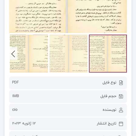
نوع فایل
PDF
حجم فایل
1MB
نویسنده
cio
تاریخ انتشار
12 ژانویه 2023