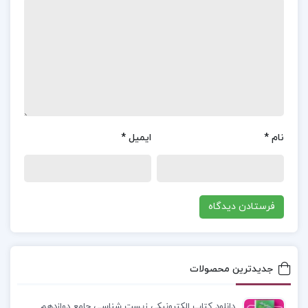
به بررسی تأثیرات صنعت و سرمایه‌داری بر زندگی مردم
و جامعه می‌پردازد. در یکی از بخش‌های کتاب،
توصیفاتی از وضعیت شهر “لودز” و تغییراتی که در آنجا
در حال وقوع است، آورده شده است. ریمونت با نگاهی
تیزبین به جزئیات می‌نگرد و احساسات و تفکرات
شخصیت‌های داستان را به خوبی منتقل می‌کند.
نام
*
ایمیل
*
موضوع کتاب سرزمین موعود ولادیسلاو ریمونت :
در
خیابان‌ها، صداهای کارگران و دستگاه‌های صنعتی به
گوش می‌رسید. چهره‌ها خسته و آشفته بودند و در میان
دود سیاه کارخانه‌ها، امید و آرزو به نظر محو شده
بودند. هر روز بار دیگر با سختی‌های جدیدی روبرو
می‌شدند و در این دنیای سرد و بی‌رحم، نه آینده‌ای
جدیدترین محصولات
روشن وجود داشت و نه حتی مکانی امن برای فرار.
دانلود کتاب الکترونیکی زیست شناسی جامع دوازدهم