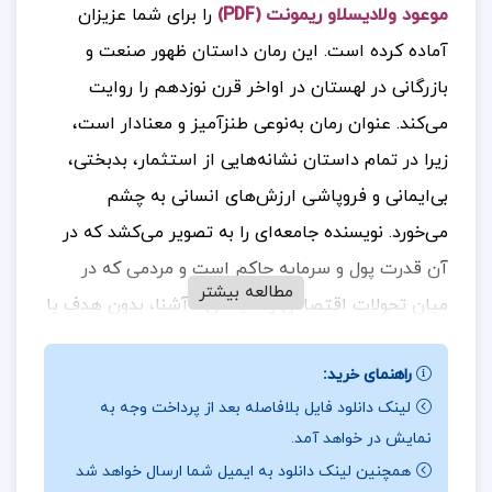
موعود ولادیسلاو ریمونت (PDF)
را برای شما عزیزان
آماده کرده است. این رمان داستان ظهور صنعت و
بازرگانی در لهستان در اواخر قرن نوزدهم را روایت
می‌کند. عنوان رمان به‌نوعی طنزآمیز و معنادار است،
زیرا در تمام داستان نشانه‌هایی از استثمار، بدبختی،
بی‌ایمانی و فروپاشی ارزش‌های انسانی به چشم
می‌خورد. نویسنده جامعه‌ای را به تصویر می‌کشد که در
آن قدرت پول و سرمایه حاکم است و مردمی که در
مطالعه بیشتر
میان تحولات اقتصادی و سیاسی ناآشنا، بدون هدف یا
امید به آینده، آواره و سرگردان مانده‌اند. نویسنده،
راهنمای خرید:
ریمونت، به سرزمین موعود ابعادی اهریمنی می‌بخشد.
لینک دانلود فایل بلافاصله بعد از پرداخت وجه به
در اینجا حتی باران خاصیت پاک‌کنندگی خود را از دست
نمایش در خواهد آمد.
می‌دهد، خیابان‌ها را نمی‌شوید و هوای تازه‌ای را به
همچنین لینک دانلود به ایمیل شما ارسال خواهد شد
ارمغان نمی‌آورد. بارش باران تنها احساس خالی بودن،