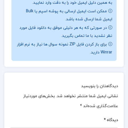
به همین دلیل ایمیل خود را به دقت وارد نمایید.
جبر، سهل‌انگاری و بی‌توجهی را تشدید می‌کند. چشم‌انداز
ممکن است ایمیل ارسالی به پوشه اسپم یا Bulk
شهر “لودز” مملو از وحشت و انهدام است، اما ریشه این
ایمیل شما ارسال شده باشد.
ویرانی در گرسنگی و فقر نیست؛ بلکه ناشی از ثروت
در صورتی که به هر دلیلی موفق به دانلود فایل مورد
نظر نشدید با ما تماس بگیرید.
است. در این شهر، تجملی کابوس‌وار و فقر هولناک در
برای باز کردن فایل ZIP نمونه سوال ها نیاز به نرم افزار
کنار هم جلوه‌گری می‌کنند و تضاد عجیبی را به نمایش
Winrar دارید.
می‌گذارند.
جهت خرید فایل های بیشتر
پروژه کده
را
دنبال کنید
دیدگاهتان را بنویسید
درباره نویسنده
کتاب سرزمین موعود ولادیسلاو ریمونت
نشانی ایمیل شما منتشر نخواهد شد.
بخش‌های موردنیاز
:
کتاب سرزمین موعود نوشته ولادیسلاو ریمونت،
علامت‌گذاری شده‌اند
*
داستانی عمیق و پرمحتوا درباره تحولات اجتماعی و
اقتصادی در لهستان اواخر قرن نوزدهم است. این رمان
دیدگاه
*