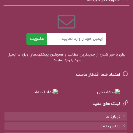
عضویت در خبرنامه
دانلود کتاب سرزمین موعود ولادیسلاو ریمونت
خرید کتاب سرزمین موعود
ایمیل
عضویت
برای با خبر شدن از جدیدترین مطالب و همچنین پیشنهادهای ویژه ما ایمیل
کتاب پیشنهادی پروژه کده
خود را وارد نمایید.
اعتماد شما افتخار ماست
کتاب مقدمه ای در اسلام شناسی علی میر فطروس
کتاب سرنوشت یک انسان میخائیل شولوخف
لینک های مفید
کتاب لایه های بیابانی محمود دولت آبادی
درباره ما
تماس با ما